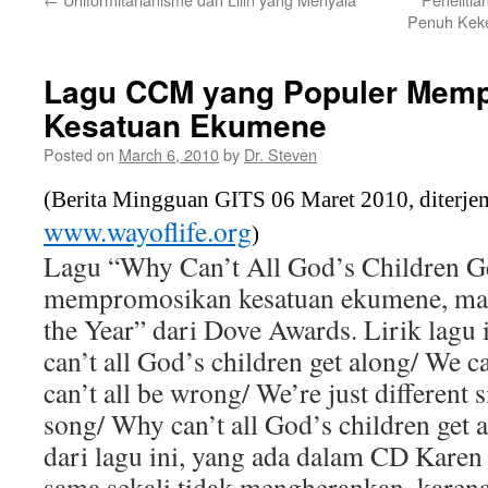
Penuh Keke
Lagu CCM yang Populer Mem
Kesatuan Ekumene
Posted on
March 6, 2010
by
Dr. Steven
(Berita Mingguan GITS 06 Maret 2010, diterje
www.wayoflife.org
)
Lagu “Why Can’t All God’s Children G
mempromosikan kesatuan ekumene, ma
the Year” dari Dove Awards. Lirik lagu
can’t all God’s children get along/ We ca
can’t all be wrong/ We’re just different 
song/ Why can’t all God’s children get 
dari lagu ini, yang ada dalam CD Karen
sama sekali tidak mengherankan, karena 