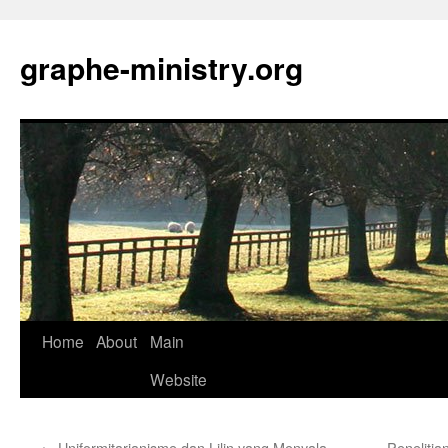
Skip
to
graphe-ministry.org
content
Home
About
Main
Website
←
Uniformitarianisme dan Lilin yang Menyala
Peneliti