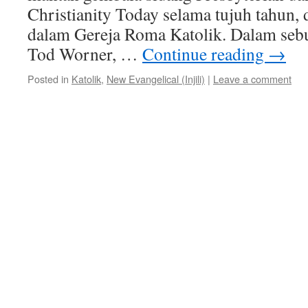
Christianity Today selama tujuh tahun,
dalam Gereja Roma Katolik. Dalam seb
Tod Worner, …
Continue reading
→
Posted in
Katolik
,
New Evangelical (Injili)
|
Leave a comment