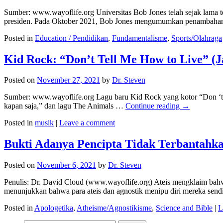
Sumber: www.wayoflife.org Universitas Bob Jones telah sejak lama te
presiden. Pada Oktober 2021, Bob Jones mengumumkan penambahan vo
Posted in
Education / Pendidikan
,
Fundamentalisme
,
Sports/Olahraga
Kid Rock: “Don’t Tell Me How to Live” (
Posted on
November 27, 2021
by
Dr. Steven
Sumber: www.wayoflife.org Lagu baru Kid Rock yang kotor “Don ‘t Te
kapan saja,” dan lagu The Animals …
Continue reading
→
Posted in
musik
|
Leave a comment
Bukti Adanya Pencipta Tidak Terbantahk
Posted on
November 6, 2021
by
Dr. Steven
Penulis: Dr. David Cloud (www.wayoflife.org) Ateis mengklaim bahw
menunjukkan bahwa para ateis dan agnostik menipu diri mereka send
Posted in
Apologetika
,
Atheisme/Agnostikisme
,
Science and Bible
|
L