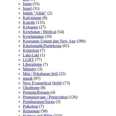
Islam
(55)
Israel
(31)
Istilah "Allah"
(2)
Kalvinisme
(8)
Katolik
(135)
Keluarga
(27)
Kesehatan / Medical
(54)
Keselamatan
(10)
Kesesatan Umum dan New Age
(286)
Kharismatik/Pantekosta
(61)
Kristologi
(7)
Laki-Laki
(1)
LGBT
(77)
Liberalisme
(7)
Ministry
(3)
Misi / Pekabaran Injil
(22)
musik
(97)
New Evangelical (Injili)
(73)
Okultisme
(8)
Pemuda/Remaja
(4)
Penganiayaan / Persecution
(126)
Pengharapan/Surga
(3)
Psikologi
(7)
Renungan
(58)
Science and Bible
(324)