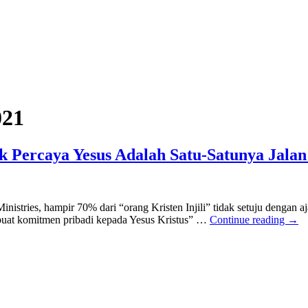
021
k Percaya Yesus Adalah Satu-Satunya Jala
istries, hampir 70% dari “orang Kristen Injili” tidak setuju dengan a
buat komitmen pribadi kepada Yesus Kristus” …
Continue reading
→