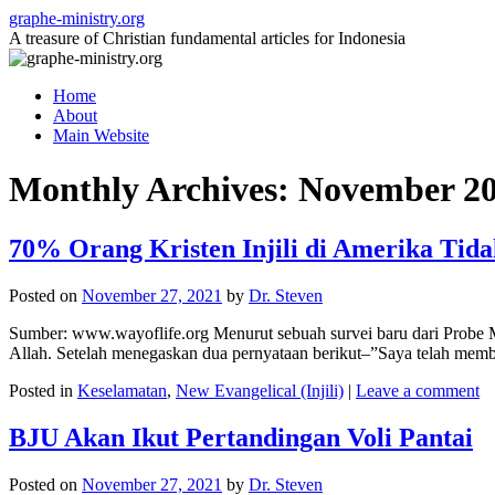
Skip
graphe-ministry.org
to
A treasure of Christian fundamental articles for Indonesia
content
Home
About
Main Website
Monthly Archives:
November 2
70% Orang Kristen Injili di Amerika Tida
Posted on
November 27, 2021
by
Dr. Steven
Sumber: www.wayoflife.org Menurut sebuah survei baru dari Probe Min
Allah. Setelah menegaskan dua pernyataan berikut–”Saya telah mem
Posted in
Keselamatan
,
New Evangelical (Injili)
|
Leave a comment
BJU Akan Ikut Pertandingan Voli Pantai
Posted on
November 27, 2021
by
Dr. Steven