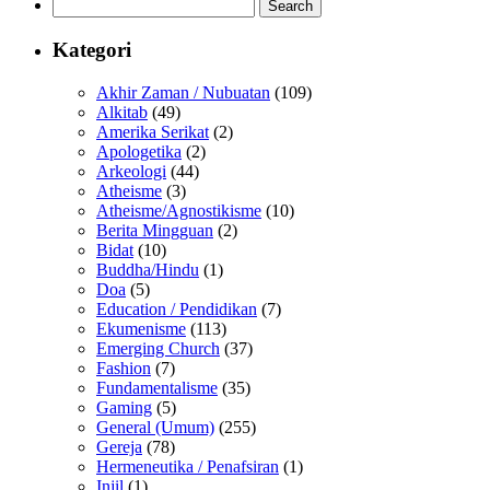
Search
for:
Kategori
Akhir Zaman / Nubuatan
(109)
Alkitab
(49)
Amerika Serikat
(2)
Apologetika
(2)
Arkeologi
(44)
Atheisme
(3)
Atheisme/Agnostikisme
(10)
Berita Mingguan
(2)
Bidat
(10)
Buddha/Hindu
(1)
Doa
(5)
Education / Pendidikan
(7)
Ekumenisme
(113)
Emerging Church
(37)
Fashion
(7)
Fundamentalisme
(35)
Gaming
(5)
General (Umum)
(255)
Gereja
(78)
Hermeneutika / Penafsiran
(1)
Injil
(1)