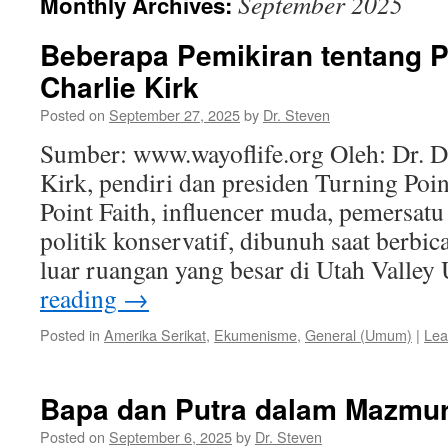
September 2025
Monthly Archives:
Beberapa Pemikiran tentang
Charlie Kirk
Posted on
September 27, 2025
by
Dr. Steven
Sumber: www.wayoflife.org Oleh: Dr. D
Kirk, pendiri dan presiden Turning Po
Point Faith, influencer muda, pemersatu
politik konservatif, dibunuh saat berbi
luar ruangan yang besar di Utah Valley
reading
→
Posted in
Amerika Serikat
,
Ekumenisme
,
General (Umum)
|
Lea
Bapa dan Putra dalam Mazmu
Posted on
September 6, 2025
by
Dr. Steven