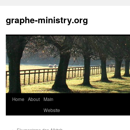
Skip
to
graphe-ministry.org
content
Home
About
Main
Website
←
Ekumenisme dan Alkitab