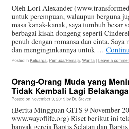
Oleh Lori Alexander (www.transformed
untuk perempuan, walaupun berguna jug
masa kanak-kanak, saya tumbuh besar 
berbagai kisah dongeng seperti Cinderel
penuh dengan romansa dan cinta. Saya 
dan menginginkannya untuk …
Contin
Posted in
Keluarga
,
Pemuda/Remaja
,
Wanita
|
Leave a commen
Orang-Orang Muda yang Meni
Tidak Kembali Lagi Belakang
Posted on
November 9, 2019
by
Dr. Steven
(Berita Mingguan GITS 9 November 20
www.wayoflife.org) Riset berikut ini tel
banyak gereja Baptis Selatan dan Bapti