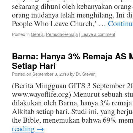
sekarang dihuni oleh kebanyakan orang
orang mudanya telah menghilang. Ini di
People Who Leave Church,’ …
Continu
Posted in
Gereja
,
Pemuda/Remaja
|
Leave a comment
Barna: Hanya 3% Remaja AS 
Setiap Hari
Posted on
September 3, 2016
by
Dr. Steven
(Berita Mingguan GITS 3 September 2
www.wayoflife.org) Menurut sebuah stu
dilakukan oleh Barna, hanya 3% remaj
Alkitab setiap hari. Studi ini, yang berj
the Bible, menemukan bahwa 69% me
reading
→