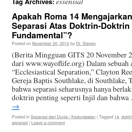
essensial
Tag Archives:
Apakah Roma 14 Mengajarkan
Separasi Atas Doktrin-Doktrin
Fundamental”?
Posted on
November 20, 2010
by
Dr. Steven
(Berita Mingguan GITS 20 November 2
dari www.wayoflife.org) Dalam sebuah a
“Ecclesiastical Separation,” Clayton Re
Gereja Baptis Southlake, di Southlake,
bahwa separasi seharusnya hanya berlak
doktrin penting seperti Injil dan bahw
→
Posted in
Separasi dari Dunia / Keduniawian
|
Tagged
14
,
doktr
separasi
|
Leave a comment