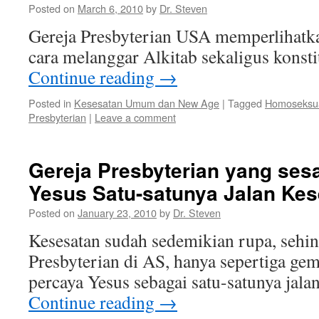
Posted on
March 6, 2010
by
Dr. Steven
Gereja Presbyterian USA memperlihatk
cara melanggar Alkitab sekaligus konsti
Continue reading
→
Posted in
Kesesatan Umum dan New Age
|
Tagged
Homoseksu
Presbyterian
|
Leave a comment
Gereja Presbyterian yang sesa
Yesus Satu-satunya Jalan Ke
Posted on
January 23, 2010
by
Dr. Steven
Kesesatan sudah sedemikian rupa, sehi
Presbyterian di AS, hanya sepertiga ge
percaya Yesus sebagai satu-satunya jala
Continue reading
→