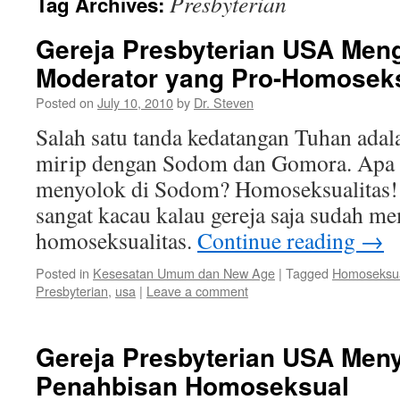
Presbyterian
Tag Archives:
Gereja Presbyterian USA Men
Moderator yang Pro-Homosek
Posted on
July 10, 2010
by
Dr. Steven
Salah satu tanda kedatangan Tuhan ada
mirip dengan Sodom dan Gomora. Apa 
menyolok di Sodom? Homoseksualitas! 
sangat kacau kalau gereja saja sudah 
homoseksualitas.
Continue reading
→
Posted in
Kesesatan Umum dan New Age
|
Tagged
Homoseksu
Presbyterian
,
usa
|
Leave a comment
Gereja Presbyterian USA Meny
Penahbisan Homoseksual