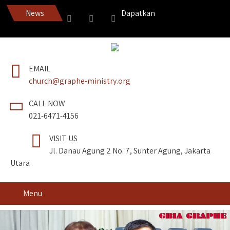
News
Dapatkan Pedang Roh edisi terba
EMAIL
church@graphe-ministry.org
CALL NOW
021-6471-4156
VISIT US
Jl. Danau Agung 2 No. 7, Sunter Agung, Jakarta
Utara
Menu