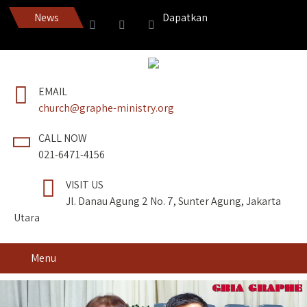
News
Dapatkan Pedang Roh edisi terba
EMAIL
church@graphe-ministry.org
CALL NOW
021-6471-4156
VISIT US
Jl. Danau Agung 2 No. 7, Sunter Agung, Jakarta
Utara
Menu