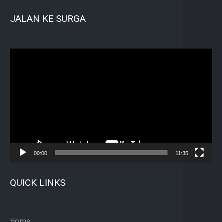
JALAN KE SURGA
Pemutar
Video
00:00
11:35
QUICK LINKS
Home