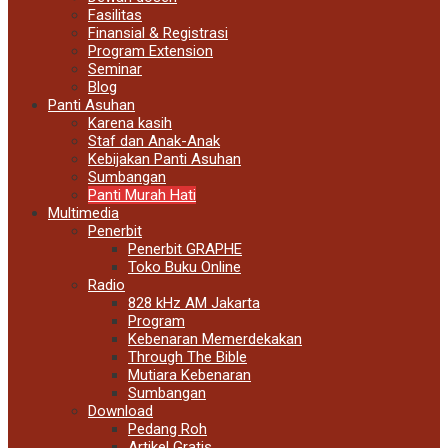
Fasilitas
Finansial & Registrasi
Program Extension
Seminar
Blog
Panti Asuhan
Karena kasih
Staf dan Anak-Anak
Kebijakan Panti Asuhan
Sumbangan
Panti Murah Hati
Multimedia
Penerbit
Penerbit GRAPHE
Toko Buku Online
Radio
828 kHz AM Jakarta
Program
Kebenaran Memerdekakan
Through The Bible
Mutiara Kebenaran
Sumbangan
Download
Pedang Roh
Artikel Gratis