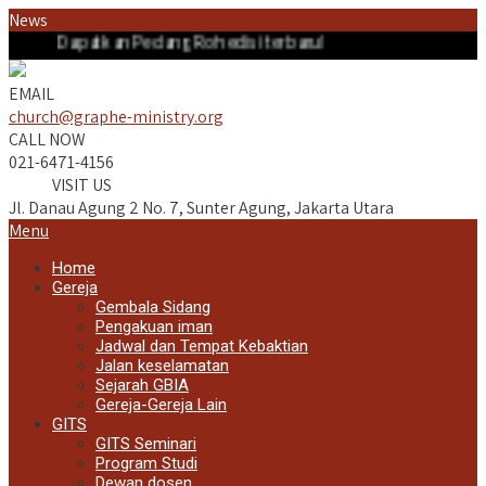
News
Dapatkan Pedang Roh edisi terbaru!
EMAIL
church@graphe-ministry.org
CALL NOW
021-6471-4156
VISIT US
Jl. Danau Agung 2 No. 7, Sunter Agung, Jakarta Utara
Menu
Home
Gereja
Gembala Sidang
Pengakuan iman
Jadwal dan Tempat Kebaktian
Jalan keselamatan
Sejarah GBIA
Gereja-Gereja Lain
GITS
GITS Seminari
Program Studi
Dewan dosen