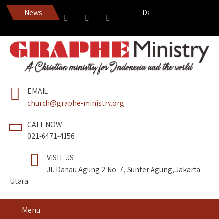
News
Dapatkan Pedang Roh edisi
EMAIL
church@graphe-ministry.org
CALL NOW
021-6471-4156
VISIT US
Jl. Danau Agung 2 No. 7, Sunter Agung, Jakarta
Utara
Menu