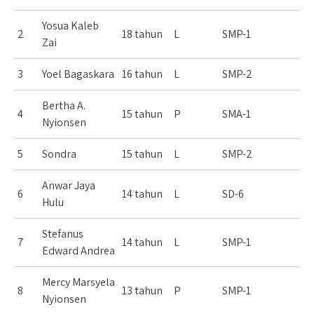
Yosua Kaleb
2
18 tahun
L
SMP-1
Zai
3
Yoel Bagaskara
16 tahun
L
SMP-2
Bertha A.
4
15 tahun
P
SMA-1
Nyionsen
5
Sondra
15 tahun
L
SMP-2
Anwar Jaya
6
14 tahun
L
SD-6
Hulu
Stefanus
7
14 tahun
L
SMP-1
Edward Andrea
Mercy Marsyela
8
13 tahun
P
SMP-1
Nyionsen