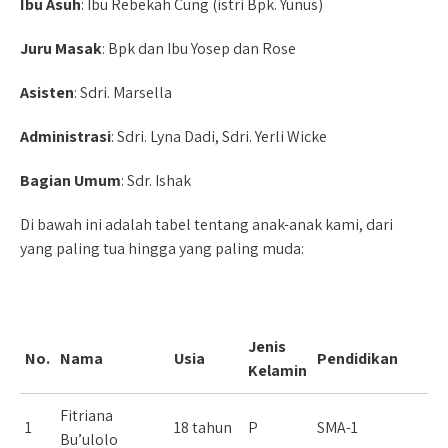
Ibu Asuh
: Ibu Rebekah Cung (istri Bpk. Yunus)
Juru Masak
: Bpk dan Ibu Yosep dan Rose
Asisten
: Sdri. Marsella
Administrasi
: Sdri. Lyna Dadi, Sdri. Yerli Wicke
Bagian Umum
: Sdr. Ishak
Di bawah ini adalah tabel tentang anak-anak kami, dari
yang paling tua hingga yang paling muda:
Jenis
No.
Nama
Usia
Pendidikan
Kelamin
Fitriana
1
18 tahun
P
SMA-1
Bu’ulolo