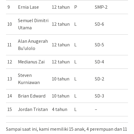
9
Ernia Lase
12 tahun
P
SMP-2
Semuel Dimitri
10
12 tahun
L
SD-6
Utama
Alan Anugerah
11
12 tahun
L
SD-5
Bu’ulolo
12
Medianus Zai
12 tahun
L
SD-4
Steven
13
10 tahun
L
SD-2
Kurniawan
14
Brian Edward
10 tahun
L
SD-3
15
Jordan Tristan
4 tahun
L
–
Sampai saat ini, kami memiliki 15 anak, 4 perempuan dan 11