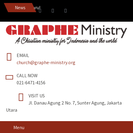
News
Dapatkan Pedang Roh ed
EMAIL
church@graphe-ministry.org
CALL NOW
021-6471-4156
VISIT US
Jl. Danau Agung 2 No. 7, Sunter Agung, Jakarta
Utara
Menu