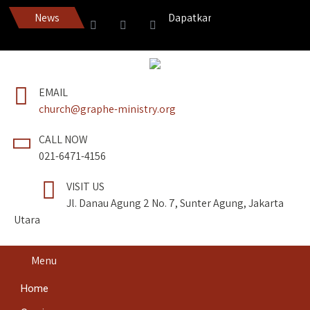
News
Dapatkan Pedang Roh edisi terbar
EMAIL
church@graphe-ministry.org
CALL NOW
021-6471-4156
VISIT US
Jl. Danau Agung 2 No. 7, Sunter Agung, Jakarta
Utara
Menu
Home