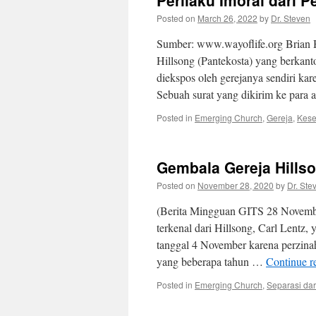
Perilaku Imoral dari P
Posted on
March 26, 2022
by
Dr. Steven
Sumber: www.wayoflife.org Brian Ho
Hillsong (Pantekosta) yang berkantor
diekspos oleh gerejanya sendiri ka
Sebuah surat yang dikirim ke para
Posted in
Emerging Church
,
Gereja
,
Kese
Gembala Gereja Hills
Posted on
November 28, 2020
by
Dr. Ste
(Berita Mingguan GITS 28 Novembe
terkenal dari Hillsong, Carl Lentz,
tanggal 4 November karena perzinah
yang beberapa tahun …
Continue r
Posted in
Emerging Church
,
Separasi dar