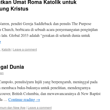
tkan Umat Roma Katolik untuk
ng Kristus
rren, pendiri Gereja Saddleback dan penulis The Purpose
 Church, berbicara di sebuah acara penyemangatan penginjilan
lalu. Global 2033 adalah “gerakan di seluruh dunia untuk
→
h
,
Katolik
|
Leave a comment
gal Dunia
ven
mpolo, penulis/guru Injili yang berpengaruh, meninggal pada
ya membaca buku-bukunya untuk penelitian, mendengarnya
ancouver, British Columbia, dan mewawancarainya di New Baptist
ada …
Continue reading
→
Umum dan New Age
|
Leave a comment