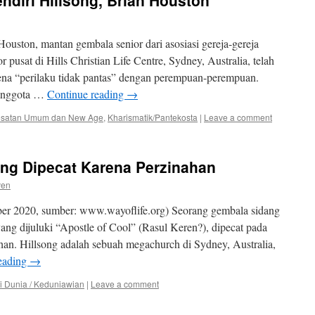
endiri Hillsong, Brian Houston
uston, mantan gembala senior dari asosiasi gereja-gereja
 pusat di Hills Christian Life Centre, Sydney, Australia, telah
rena “perilaku tidak pantas” dengan perempuan-perempuan.
 anggota …
Continue reading
→
satan Umum dan New Age
,
Kharismatik/Pantekosta
|
Leave a comment
ong Dipecat Karena Perzinahan
ven
r 2020, sumber: www.wayoflife.org) Seorang gembala sidang
 yang dijuluki “Apostle of Cool” (Rasul Keren?), dipecat pada
an. Hillsong adalah sebuah megachurch di Sydney, Australia,
eading
→
i Dunia / Keduniawian
|
Leave a comment