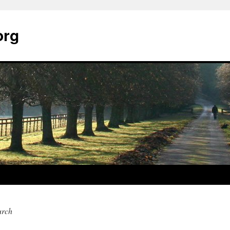
org
urch