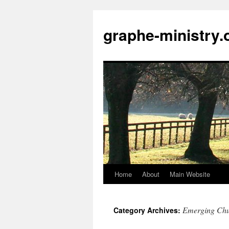
Skip
to
graphe-ministry.
content
Home
About
Main Website
Emerging Ch
Category Archives: