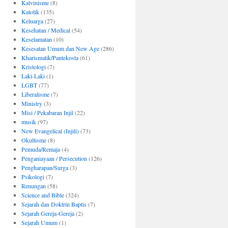
Kalvinisme
(8)
Katolik
(135)
Keluarga
(27)
Kesehatan / Medical
(54)
Keselamatan
(10)
Kesesatan Umum dan New Age
(286)
Kharismatik/Pantekosta
(61)
Kristologi
(7)
Laki-Laki
(1)
LGBT
(77)
Liberalisme
(7)
Ministry
(3)
Misi / Pekabaran Injil
(22)
musik
(97)
New Evangelical (Injili)
(73)
Okultisme
(8)
Pemuda/Remaja
(4)
Penganiayaan / Persecution
(126)
Pengharapan/Surga
(3)
Psikologi
(7)
Renungan
(58)
Science and Bible
(324)
Sejarah dan Doktrin Baptis
(7)
Sejarah Gereja-Gereja
(2)
Sejarah Umum
(1)