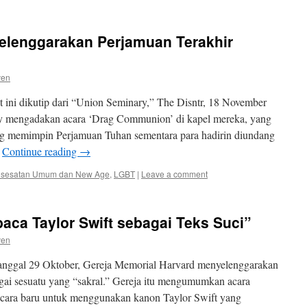
elenggarakan Perjamuan Terakhir
ven
 ini dikutip dari “Union Seminary,” The Disntr, 18 November
y mengadakan acara ‘Drag Communion’ di kapel mereka, yang
g memimpin Perjamuan Tuhan sementara para hadirin diundang
…
Continue reading
→
sesatan Umum dan New Age
,
LGBT
|
Leave a comment
aca Taylor Swift sebagai Teks Suci”
ven
anggal 29 Oktober, Gereja Memorial Harvard menyelenggarakan
bagai sesuatu yang “sakral.” Gereja itu mengumumkan acara
n cara baru untuk menggunakan kanon Taylor Swift yang