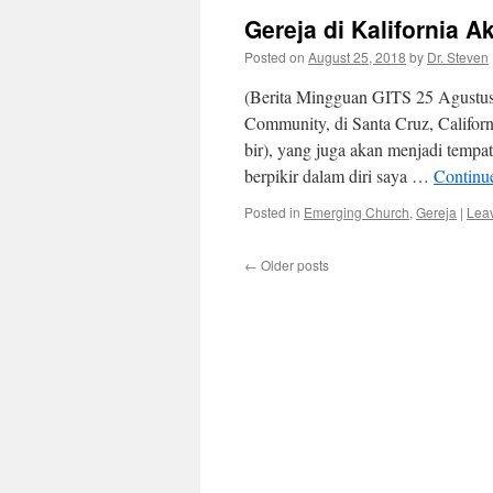
Gereja di Kalifornia 
Posted on
August 25, 2018
by
Dr. Steven
(Berita Mingguan GITS 25 Agustus
Community, di Santa Cruz, Califor
bir), yang juga akan menjadi temp
berpikir dalam diri saya …
Continu
Posted in
Emerging Church
,
Gereja
|
Lea
←
Older posts