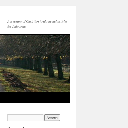
A treasure of Christian fundamental articles
for Indonesia