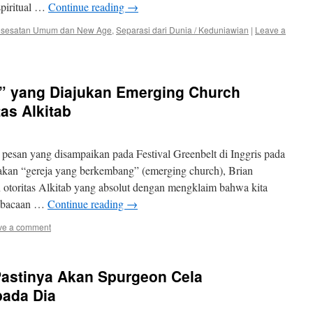
spiritual …
Continue reading
→
sesatan Umum dan New Age
,
Separasi dari Dunia / Keduniawian
|
Leave a
0” yang Diajukan Emerging Church
as Alkitab
esan yang disampaikan pada Festival Greenbelt di Inggris pada
kan “gereja yang berkembang” (emerging church), Brian
toritas Alkitab yang absolut dengan mengklaim bahwa kita
embacaan …
Continue reading
→
ve a comment
Pastinya Akan Spurgeon Cela
pada Dia