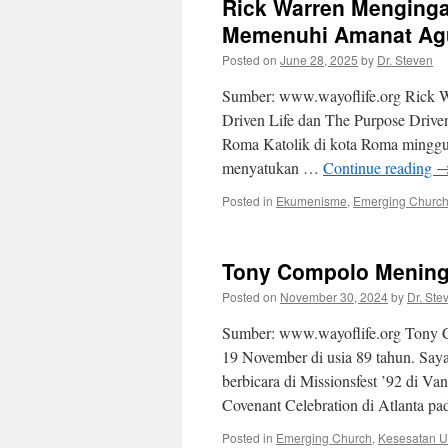
Rick Warren Menginga
Memenuhi Amanat Agu
Posted on
June 28, 2025
by
Dr. Steven
Sumber: www.wayoflife.org Rick Wa
Driven Life dan The Purpose Driven
Roma Katolik di kota Roma minggu 
menyatukan …
Continue reading
Posted in
Ekumenisme
,
Emerging Churc
Tony Compolo Mening
Posted on
November 30, 2024
by
Dr. Ste
Sumber: www.wayoflife.org Tony Ca
19 November di usia 89 tahun. Sa
berbicara di Missionsfest ’92 di V
Covenant Celebration di Atlanta p
Posted in
Emerging Church
,
Kesesatan 