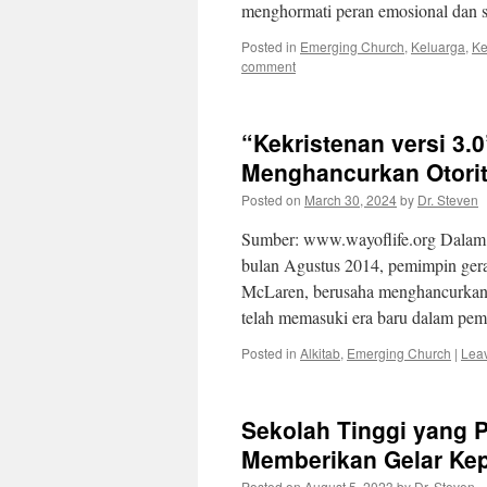
menghormati peran emosional dan 
Posted in
Emerging Church
,
Keluarga
,
Ke
comment
“Kekristenan versi 3.
Menghancurkan Otorit
Posted on
March 30, 2024
by
Dr. Steven
Sumber: www.wayoflife.org Dalam p
bulan Agustus 2014, pemimpin gera
McLaren, berusaha menghancurkan o
telah memasuki era baru dalam p
Posted in
Alkitab
,
Emerging Church
|
Lea
Sekolah Tinggi yang 
Memberikan Gelar Ke
Posted on
August 5, 2023
by
Dr. Steven