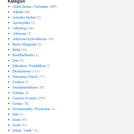
Kategori
Akhir Zaman / Nubuatan
(109)
Alkitab
(49)
Amerika Serikat
(2)
Apologetika
(2)
Arkeologi
(44)
Atheisme
(3)
Atheisme/Agnostikisme
(10)
Berita Mingguan
(2)
Bidat
(10)
Buddha/Hindu
(1)
Doa
(5)
Education / Pendidikan
(7)
Ekumenisme
(113)
Emerging Church
(37)
Fashion
(7)
Fundamentalisme
(35)
Gaming
(5)
General (Umum)
(255)
Gereja
(78)
Hermeneutika / Penafsiran
(1)
Injil
(1)
Islam
(55)
Israel
(31)
Istilah "Allah"
(2)