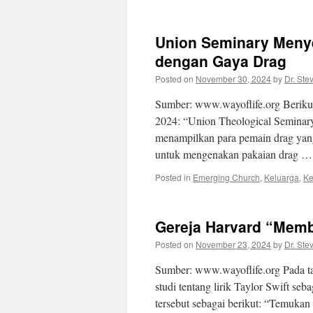
Union Seminary Meny
dengan Gaya Drag
Posted on
November 30, 2024
by
Dr. Ste
Sumber: www.wayoflife.org Berikut
2024: “Union Theological Seminar
menampilkan para pemain drag yan
untuk mengenakan pakaian drag 
Posted in
Emerging Church
,
Keluarga
,
Ke
Gereja Harvard “Memb
Posted on
November 23, 2024
by
Dr. Ste
Sumber: www.wayoflife.org Pada t
studi tentang lirik Taylor Swift se
tersebut sebagai berikut: “Temuka