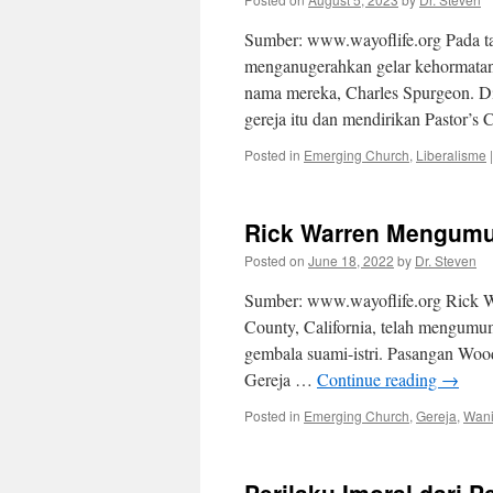
Sumber: www.wayoflife.org Pada tan
menganugerahkan gelar kehormatan 
nama mereka, Charles Spurgeon. D
gereja itu dan mendirikan Pastor’s
Posted in
Emerging Church
,
Liberalisme
|
Rick Warren Mengum
Posted on
June 18, 2022
by
Dr. Steven
Sumber: www.wayoflife.org Rick Wa
County, California, telah mengumu
gembala suami-istri. Pasangan Wood
Gereja …
Continue reading
→
Posted in
Emerging Church
,
Gereja
,
Wani