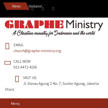
dang Roh edisi terbaru!
News
EMAIL
church@graphe-ministry.org
CALL NOW
021-6471-4156
VISIT US
Jl. Danau Agung 2 No. 7, Sunter Agung, Jakarta
Utara
Menu