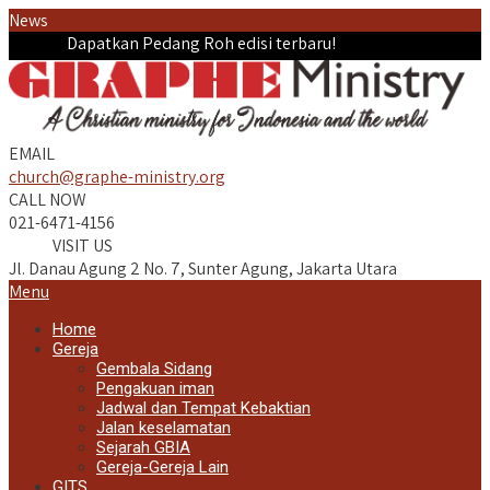
News
Dapatkan Pedang Roh edisi terbaru!
EMAIL
church@graphe-ministry.org
CALL NOW
021-6471-4156
VISIT US
Jl. Danau Agung 2 No. 7, Sunter Agung, Jakarta Utara
Menu
Home
Gereja
Gembala Sidang
Pengakuan iman
Jadwal dan Tempat Kebaktian
Jalan keselamatan
Sejarah GBIA
Gereja-Gereja Lain
GITS