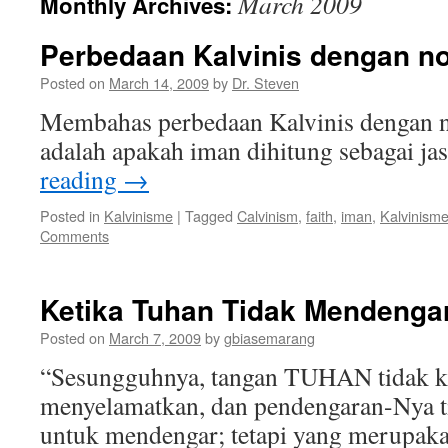
March 2009
Monthly Archives:
Perbedaan Kalvinis dengan non
Posted on
March 14, 2009
by
Dr. Steven
Membahas perbedaan Kalvinis dengan n
adalah apakah iman dihitung sebagai jas
reading
→
Posted in
Kalvinisme
|
Tagged
Calvinism
,
faith
,
iman
,
Kalvinism
Comments
Ketika Tuhan Tidak Mendengar
Posted on
March 7, 2009
by
gbiasemarang
“Sesungguhnya, tangan TUHAN tidak k
menyelamatkan, dan pendengaran-Nya t
untuk mendengar; tetapi yang merupaka