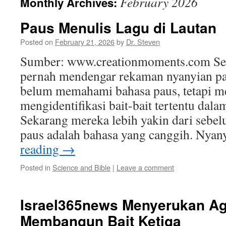
February 2026
Monthly Archives:
Paus Menulis Lagu di Lautan
Posted on
February 21, 2026
by
Dr. Steven
Sumber: www.creationmoments.com Seba
pernah mendengar rekaman nyanyian pa
belum memahami bahasa paus, tetapi me
mengidentifikasi bait-bait tertentu dala
Sekarang mereka lebih yakin dari sebe
paus adalah bahasa yang canggih. Nya
reading
→
Posted in
Science and Bible
|
Leave a comment
Israel365news Menyerukan Aga
Membangun Bait Ketiga