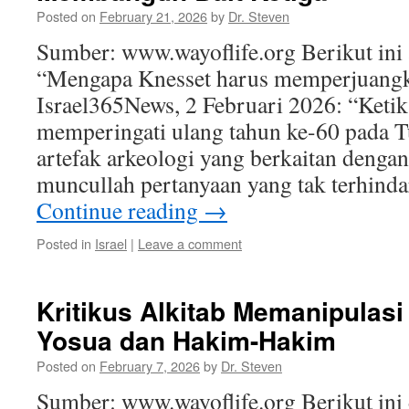
Posted on
February 21, 2026
by
Dr. Steven
Sumber: www.wayoflife.org Berikut ini 
“Mengapa Knesset harus memperjuangka
Israel365News, 2 Februari 2026: “Keti
memperingati ulang tahun ke-60 pada 
artefak arkeologi yang berkaitan denga
muncullah pertanyaan yang tak terhind
Continue reading
→
Posted in
Israel
|
Leave a comment
Kritikus Alkitab Memanipulasi
Yosua dan Hakim-Hakim
Posted on
February 7, 2026
by
Dr. Steven
Sumber: www.wayoflife.org Berikut ini 