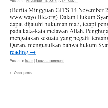
Posted on
November 14, 2015
by
Dr. Steven
(Berita Mingguan GITS 14 November 2
www.wayoflife.org) Dalam Hukum Syari
dapat dijatuhi hukuman mati, tetapi peng
pada kata-kata melawan Allah. Penghuj
mengatakan sesuatu yang negatif tent
Quran, mengusulkan bahwa hukum Sya
reading
→
Posted in
Islam
|
Leave a comment
←
Older posts