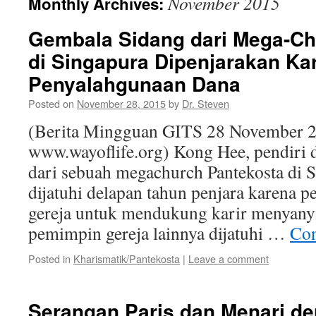
November 2015
Monthly Archives:
Gembala Sidang dari Mega-Ch
di Singapura Dipenjarakan Ka
Penyalahgunaan Dana
Posted on
November 28, 2015
by
Dr. Steven
(Berita Mingguan GITS 28 November 2
www.wayoflife.org) Kong Hee, pendiri 
dari sebuah megachurch Pantekosta di S
dijatuhi delapan tahun penjara karena 
gereja untuk mendukung karir menyanyi
pemimpin gereja lainnya dijatuhi …
Con
Posted in
Kharismatik/Pantekosta
|
Leave a comment
Serangan Paris dan Menari de