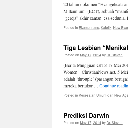
20 tahun dokumen “Evangelicals and
Millennium” (ECT), sebuah “manif
“gereja” akhir zaman, esa-seduni
Posted in
Ekumenisme
,
Katolik
,
New Evang
Tiga Lesbian “Menika
Posted on
May 17, 2014
by
Dr. Steven
(Berita Mingguan GITS 17 Mei 2014
Women,” ChristianNews.net, 5 Mei
adalah ‘throuple’ (pasangan bertiga
mereka bertukar …
Continue readi
Posted in
Kesesatan Umum dan New Ag
Prediksi Darwin
Posted on
May 17, 2014
by
Dr. Steven