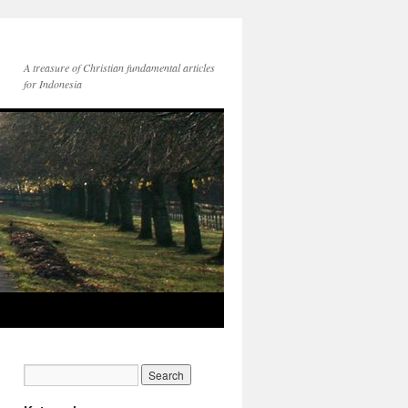
A treasure of Christian fundamental articles
for Indonesia