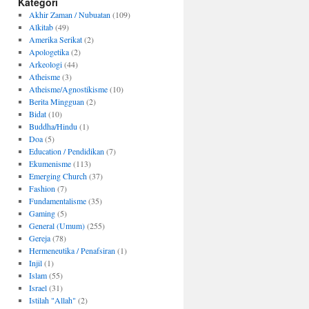
Kategori
Akhir Zaman / Nubuatan
(109)
Alkitab
(49)
Amerika Serikat
(2)
Apologetika
(2)
Arkeologi
(44)
Atheisme
(3)
Atheisme/Agnostikisme
(10)
Berita Mingguan
(2)
Bidat
(10)
Buddha/Hindu
(1)
Doa
(5)
Education / Pendidikan
(7)
Ekumenisme
(113)
Emerging Church
(37)
Fashion
(7)
Fundamentalisme
(35)
Gaming
(5)
General (Umum)
(255)
Gereja
(78)
Hermeneutika / Penafsiran
(1)
Injil
(1)
Islam
(55)
Israel
(31)
Istilah "Allah"
(2)