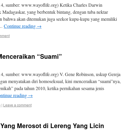
4, sumber: www.wayoflife.org) Ketika Charles Darwin
 Madagaskar, yang berbentuk bintang, dengan tuba nektar
an bahwa akan ditemukan juga seekor kupu-kupu yang memiliki
i …
Continue reading
→
omment
enceraikan “Suami”
4, sumber: www.wayoflife.org) V. Gene Robinson, uskup Gereja
ngan menyatakan diri homoseksual, kini menceraikan “suami”nya,
ikah” pada tahun 2010, ketika pernikahan sesama jenis
ntinue reading
→
e
|
Leave a comment
 Yang Merosot di Lereng Yang Licin