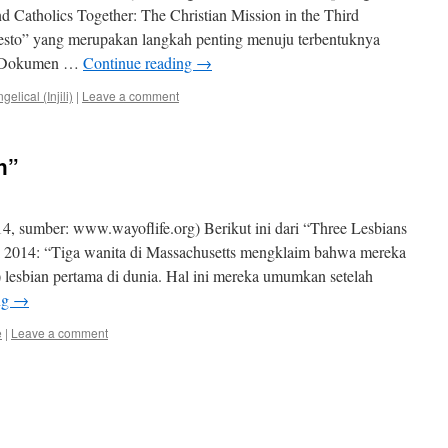
 Catholics Together: The Christian Mission in the Third
esto” yang merupakan langkah penting menuju terbentuknya
a. Dokumen …
Continue reading
→
elical (Injili)
|
Leave a comment
h”
, sumber: www.wayoflife.org) Berikut ini dari “Three Lesbians
 2014: “Tiga wanita di Massachusetts mengklaim bahwa mereka
) lesbian pertama di dunia. Hal ini mereka umumkan setelah
ng
→
e
|
Leave a comment