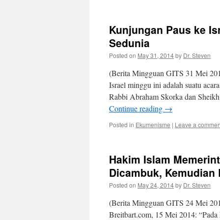
Kunjungan Paus ke Isr
Sedunia
Posted on
May 31, 2014
by
Dr. Steven
(Berita Mingguan GITS 31 Mei 201
Israel minggu ini adalah suatu acara
Rabbi Abraham Skorka dan Sheikh
Continue reading
→
Posted in
Ekumenisme
|
Leave a commen
Hakim Islam Memerint
Dicambuk, Kemudian 
Posted on
May 24, 2014
by
Dr. Steven
(Berita Mingguan GITS 24 Mei 2014
Breitbart.com, 15 Mei 2014: “Pada