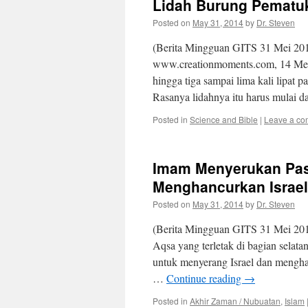
Lidah Burung Pematuk
Posted on
May 31, 2014
by
Dr. Steven
(Berita Mingguan GITS 31 Mei 2014
www.creationmoments.com, 14 Mei
hingga tiga sampai lima kali lipat
Rasanya lidahnya itu harus mulai 
Posted in
Science and Bible
|
Leave a c
Imam Menyerukan Pas
Menghancurkan Israel
Posted on
May 31, 2014
by
Dr. Steven
(Berita Mingguan GITS 31 Mei 201
Aqsa yang terletak di bagian selat
untuk menyerang Israel dan mengha
…
Continue reading
→
Posted in
Akhir Zaman / Nubuatan
,
Islam