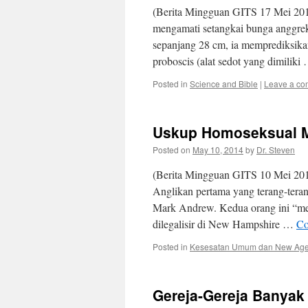
(Berita Mingguan GITS 17 Mei 201
mengamati setangkai bunga anggrek
sepanjang 28 cm, ia memprediksik
proboscis (alat sedot yang dimilik
Posted in
Science and Bible
|
Leave a c
Uskup Homoseksual M
Posted on
May 10, 2014
by
Dr. Steven
(Berita Mingguan GITS 10 Mei 201
Anglikan pertama yang terang-tera
Mark Andrew. Kedua orang ini “men
dilegalisir di New Hampshire …
Co
Posted in
Kesesatan Umum dan New Ag
Gereja-Gereja Banyak