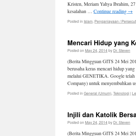
Kristen, Meriam Yahya Ibrahim, 27 
kesalahan …
Continue reading
→
Posted in
Islam
,
Penganiayaan / Persecut
Mencari Hidup yang Ke
Posted on
May 24, 2014
by
Dr. Steven
(Berita Mingguan GITS 24 Mei 201
berusaha keras mencari hidup yang 
melalui GENETIKA. Google telah me
Company) untuk menyembuhkan u
Posted in
General (Umum)
,
Teknologi
|
Le
Injili dan Katolik Be
Posted on
May 24, 2014
by
Dr. Steven
(Berita Mingguan GITS 24 Mei 2014