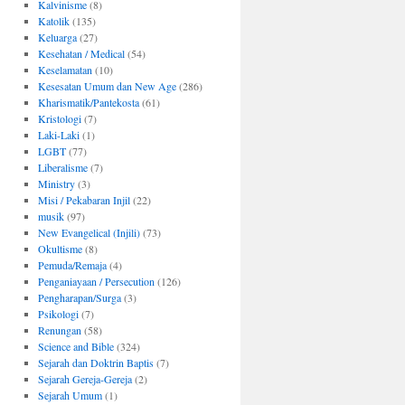
Kalvinisme
(8)
Katolik
(135)
Keluarga
(27)
Kesehatan / Medical
(54)
Keselamatan
(10)
Kesesatan Umum dan New Age
(286)
Kharismatik/Pantekosta
(61)
Kristologi
(7)
Laki-Laki
(1)
LGBT
(77)
Liberalisme
(7)
Ministry
(3)
Misi / Pekabaran Injil
(22)
musik
(97)
New Evangelical (Injili)
(73)
Okultisme
(8)
Pemuda/Remaja
(4)
Penganiayaan / Persecution
(126)
Pengharapan/Surga
(3)
Psikologi
(7)
Renungan
(58)
Science and Bible
(324)
Sejarah dan Doktrin Baptis
(7)
Sejarah Gereja-Gereja
(2)
Sejarah Umum
(1)