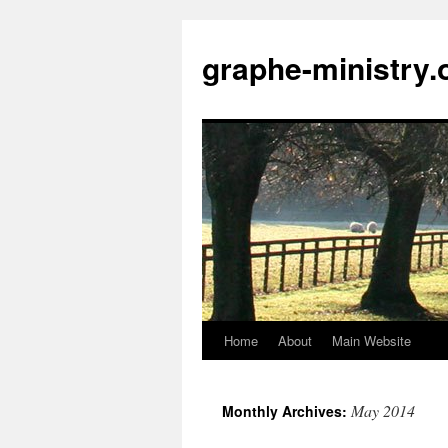
Skip
to
graphe-ministry.
content
Home
About
Main Website
May 2014
Monthly Archives: