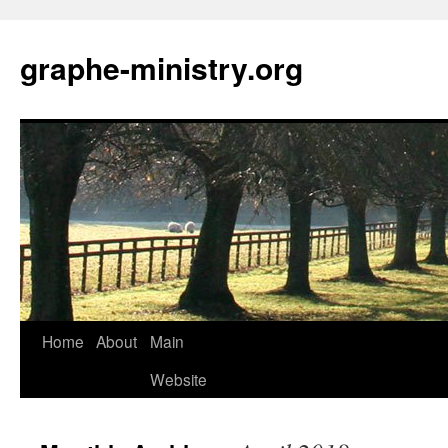
Skip
to
graphe-ministry.org
content
Home
About
Main
Website