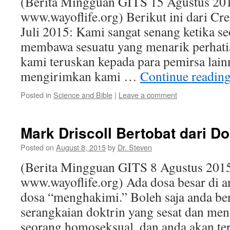
(Berita Mingguan GITS 15 Agustus 201
www.wayoflife.org) Berikut ini dari C
Juli 2015: Kami sangat senang ketika s
membawa sesuatu yang menarik perhati
kami teruskan kepada para pemirsa lain
mengirimkan kami …
Continue readin
Posted in
Science and Bible
|
Leave a comment
Mark Driscoll Bertobat dari 
Posted on
August 8, 2015
by
Dr. Steven
(Berita Mingguan GITS 8 Agustus 2015
www.wayoflife.org) Ada dosa besar di an
dosa “menghakimi.” Boleh saja anda be
serangkaian doktrin yang sesat dan menc
seorang homoseksual, dan anda akan ter