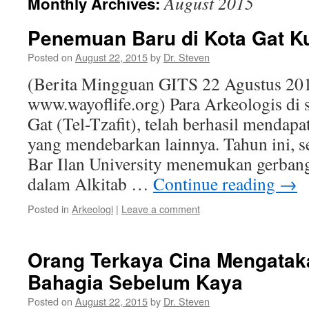
August 2015
Monthly Archives:
Penemuan Baru di Kota Gat K
Posted on
August 22, 2015
by
Dr. Steven
(Berita Mingguan GITS 22 Agustus 201
www.wayoflife.org) Para Arkeologis di si
Gat (Tel-Tzafit), telah berhasil menda
yang mendebarkan lainnya. Tahun ini, s
Bar Ilan University menemukan gerban
dalam Alkitab …
Continue reading
→
Posted in
Arkeologi
|
Leave a comment
Orang Terkaya Cina Mengatak
Bahagia Sebelum Kaya
Posted on
August 22, 2015
by
Dr. Steven