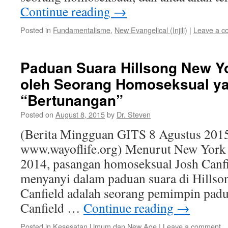
Continue reading
→
Posted in
Fundamentalisme
,
New Evangelical (Injili)
|
Leave a 
Paduan Suara Hillsong New Yo
oleh Seorang Homoseksual ya
“Bertunangan”
Posted on
August 8, 2015
by
Dr. Steven
(Berita Mingguan GITS 8 Agustus 2015
www.wayoflife.org) Menurut New York
2014, pasangan homoseksual Josh Canfi
menyanyi dalam paduan suara di Hillso
Canfield adalah seorang pemimpin padu
Canfield …
Continue reading
→
Posted in
Kesesatan Umum dan New Age
|
Leave a comment