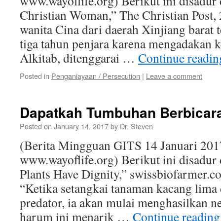
www.wayoflife.org) Berikut ini disadur
Christian Woman,” The Christian Post, 
wanita Cina dari daerah Xinjiang barat 
tiga tahun penjara karena mengadakan 
Alkitab, ditenggarai …
Continue readi
Posted in
Penganiayaan / Persecution
|
Leave a comment
Dapatkah Tumbuhan Berbicar
Posted on
January 14, 2017
by
Dr. Steven
(Berita Mingguan GITS 14 Januari 201
www.wayoflife.org) Berikut ini disadur 
Plants Have Dignity,” swissbiofarmer.c
“Ketika setangkai tanaman kacang lima 
predator, ia akan mulai menghasilkan n
harum ini menarik …
Continue readin