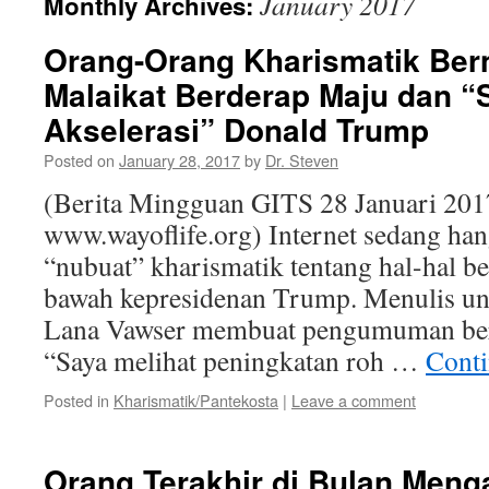
January 2017
Monthly Archives:
Orang-Orang Kharismatik Ber
Malaikat Berderap Maju dan “
Akselerasi” Donald Trump
Posted on
January 28, 2017
by
Dr. Steven
(Berita Mingguan GITS 28 Januari 201
www.wayoflife.org) Internet sedang han
“nubuat” kharismatik tentang hal-hal b
bawah kepresidenan Trump. Menulis unt
Lana Vawser membuat pengumuman berik
“Saya melihat peningkatan roh …
Conti
Posted in
Kharismatik/Pantekosta
|
Leave a comment
Orang Terakhir di Bulan Meng