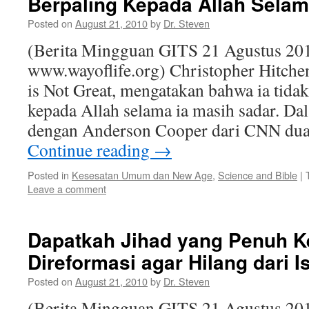
Berpaling Kepada Allah Selam
Posted on
August 21, 2010
by
Dr. Steven
(Berita Mingguan GITS 21 Agustus 201
www.wayoflife.org) Christopher Hitche
is Not Great, mengatakan bahwa ia tida
kepada Allah selama ia masih sadar. D
dengan Anderson Cooper dari CNN dua
Continue reading
→
Posted in
Kesesatan Umum dan New Age
,
Science and Bible
|
Leave a comment
Dapatkah Jihad yang Penuh K
Direformasi agar Hilang dari 
Posted on
August 21, 2010
by
Dr. Steven
(Berita Mingguan GITS 21 Agustus 201