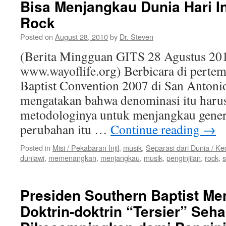
Bisa Menjangkau Dunia Hari I
Rock
Posted on
August 28, 2010
by
Dr. Steven
(Berita Mingguan GITS 28 Agustus 201
www.wayoflife.org) Berbicara di perte
Baptist Convention 2007 di San Antoni
mengatakan bahwa denominasi itu haru
metodologinya untuk menjangkau generas
perubahan itu …
Continue reading
→
Posted in
Misi / Pekabaran Injil
,
musik
,
Separasi dari Dunia / K
duniawi
,
memenangkan
,
menjangkau
,
musik
,
penginjilan
,
rock
,
s
Presiden Southern Baptist M
Doktrin-doktrin “Tersier” Seh