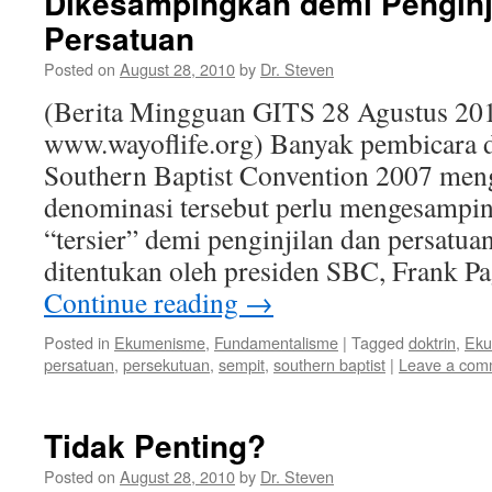
Dikesampingkan demi Penginj
Persatuan
Posted on
August 28, 2010
by
Dr. Steven
(Berita Mingguan GITS 28 Agustus 201
www.wayoflife.org) Banyak pembicara 
Southern Baptist Convention 2007 men
denominasi tersebut perlu mengesampin
“tersier” demi penginjilan dan persatua
ditentukan oleh presiden SBC, Frank Pa
Continue reading
→
Posted in
Ekumenisme
,
Fundamentalisme
|
Tagged
doktrin
,
Eku
persatuan
,
persekutuan
,
sempit
,
southern baptist
|
Leave a com
Tidak Penting?
Posted on
August 28, 2010
by
Dr. Steven