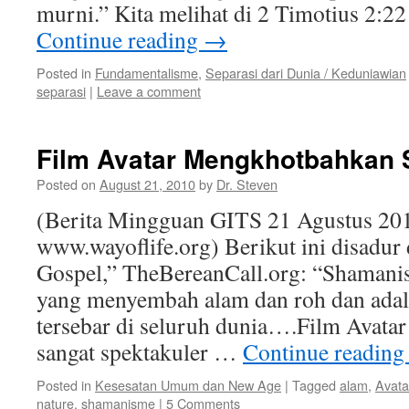
murni.” Kita melihat di 2 Timotius 2:2
Continue reading
→
Posted in
Fundamentalisme
,
Separasi dari Dunia / Keduniawian
separasi
|
Leave a comment
Film Avatar Mengkhotbahkan
Posted on
August 21, 2010
by
Dr. Steven
(Berita Mingguan GITS 21 Agustus 201
www.wayoflife.org) Berikut ini disadur 
Gospel,” TheBereanCall.org: “Shamani
yang menyembah alam dan roh dan adal
tersebar di seluruh dunia….Film Avatar
sangat spektakuler …
Continue readin
Posted in
Kesesatan Umum dan New Age
|
Tagged
alam
,
Avata
nature
,
shamanisme
|
5 Comments