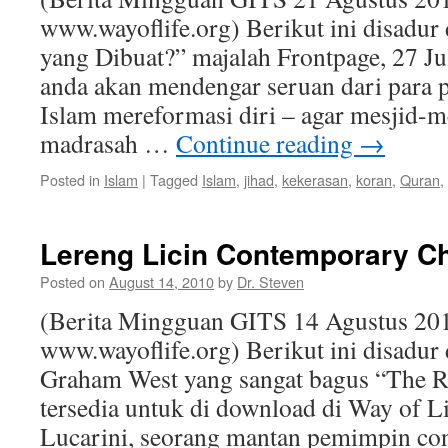
www.wayoflife.org) Berikut ini disadur
yang Dibuat?” majalah Frontpage, 27 Ju
anda akan mendengar seruan dari para p
Islam mereformasi diri – agar mesjid-m
madrasah …
Continue reading
→
Posted in
Islam
|
Tagged
Islam
,
jihad
,
kekerasan
,
koran
,
Quran
,
Lereng Licin Contemporary Ch
Posted on
August 14, 2010
by
Dr. Steven
(Berita Mingguan GITS 14 Agustus 201
www.wayoflife.org) Berikut ini disadur 
Graham West yang sangat bagus “The R
tersedia untuk di download di Way of Li
Lucarini, seorang mantan pemimpin co