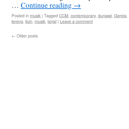
…
Continue reading
→
Posted in
musik
|
Tagged
CCM
,
contemporary
,
duniawi
,
Gereja
,
lereng
,
licin
,
musik
,
terjal
|
Leave a comment
←
Older posts