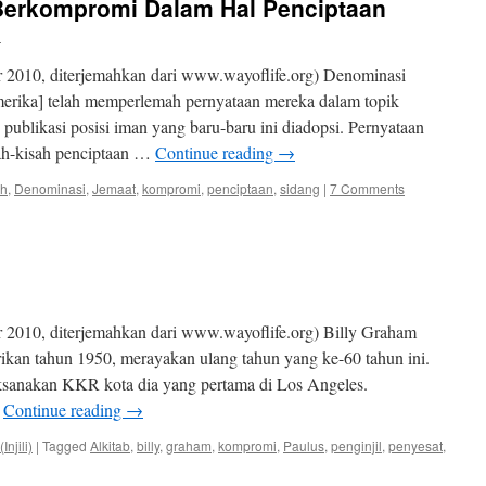
Berkompromi Dalam Hal Penciptaan
n
 2010, diterjemahkan dari www.wayoflife.org) Denominasi
merika] telah memperlemah pernyataan mereka dalam topik
publikasi posisi iman yang baru-baru ini diadopsi. Pernyataan
ah-kisah penciptaan …
Continue reading
→
ah
,
Denominasi
,
Jemaat
,
kompromi
,
penciptaan
,
sidang
|
7 Comments
 2010, diterjemahkan dari www.wayoflife.org) Billy Graham
irikan tahun 1950, merayakan ulang tahun yang ke-60 tahun ini.
ksanakan KKR kota dia yang pertama di Los Angeles.
…
Continue reading
→
njili)
|
Tagged
Alkitab
,
billy
,
graham
,
kompromi
,
Paulus
,
penginjil
,
penyesat
,