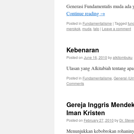
Generasi Fundamentalis muda ada y
Continue reading
→
Posted in
Fundamentalisme
|
Tagged
fun
merokok
,
muda
,
tato
|
Leave a comment
Kebenaran
Posted on
June 16, 2010
by
alkitombuku
Ulasan yang Alkitabiah tentang apa
Posted in
Fundamentalisme
,
General (U
Comments
Gereja Inggris Mende
Iman Kristen
Posted on
February 27, 2010
by
Dr. Stev
Menunjukkan kebobrokan rohaninya