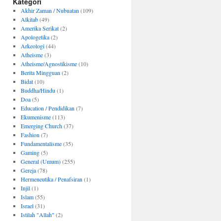
Kategori
Akhir Zaman / Nubuatan
(109)
Alkitab
(49)
Amerika Serikat
(2)
Apologetika
(2)
Arkeologi
(44)
Atheisme
(3)
Atheisme/Agnostikisme
(10)
Berita Mingguan
(2)
Bidat
(10)
Buddha/Hindu
(1)
Doa
(5)
Education / Pendidikan
(7)
Ekumenisme
(113)
Emerging Church
(37)
Fashion
(7)
Fundamentalisme
(35)
Gaming
(5)
General (Umum)
(255)
Gereja
(78)
Hermeneutika / Penafsiran
(1)
Injil
(1)
Islam
(55)
Israel
(31)
Istilah "Allah"
(2)