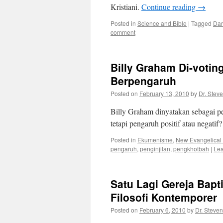
Kristiani.
Continue reading
→
Posted in
Science and Bible
|
Tagged
Dar
comment
Billy Graham Di-voti
Berpengaruh
Posted on
February 13, 2010
by
Dr. Stev
Billy Graham dinyatakan sebagai p
tetapi pengaruh positif atau negatif
Posted in
Ekumenisme
,
New Evangelical (I
pengaruh
,
penginjilan
,
pengkhotbah
|
Le
Satu Lagi Gereja Bap
Filosofi Kontemporer
Posted on
February 6, 2010
by
Dr. Steven