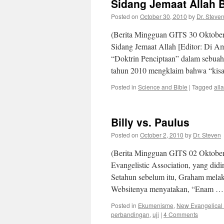
Sidang Jemaat Allah 
Posted on
October 30, 2010
by
Dr. Steve
(Berita Mingguan GITS 30 Oktober
Sidang Jemaat Allah [Editor: Di A
“Doktrin Penciptaan” dalam sebuah 
tahun 2010 mengklaim bahwa “kis
Posted in
Science and Bible
|
Tagged
all
Billy vs. Paulus
Posted on
October 2, 2010
by
Dr. Steven
(Berita Mingguan GITS 02 Oktober
Evangelistic Association, yang did
Setahun sebelum itu, Graham mela
Websitenya menyatakan, “Enam 
Posted in
Ekumenisme
,
New Evangelical (I
perbandingan
,
uji
|
4 Comments