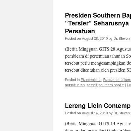
Presiden Southern Ba
“Tersier” Seharusnya
Persatuan
Posted on
August 28, 2010
by
Dr. Steven
(Berita Mingguan GITS 28 Agustus
pembicara di pertemuan tahunan S
tersebut perlu mengesampingkan dok
tersebut ditentukan oleh presiden 
Posted in
Ekumenisme
,
Fundamentalism
persekutuan
,
sempit
,
southern baptist
|
Le
Lereng Licin Contemp
Posted on
August 14, 2010
by
Dr. Steven
(Berita Mingguan GITS 14 Agustus 
disadur dari presentasi Graham We