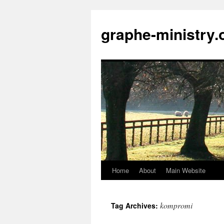
Skip
to
graphe-ministry.
content
Home
About
Main Website
kompromi
Tag Archives: