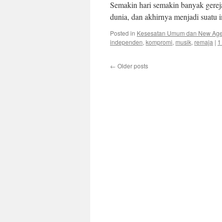
Semakin hari semakin banyak gerej
dunia, dan akhirnya menjadi suatu i
Posted in
Kesesatan Umum dan New Ag
independen
,
kompromi
,
musik
,
remaja
|
1
←
Older posts