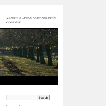
A treasure of Christian fundamental articles
for Indonesia