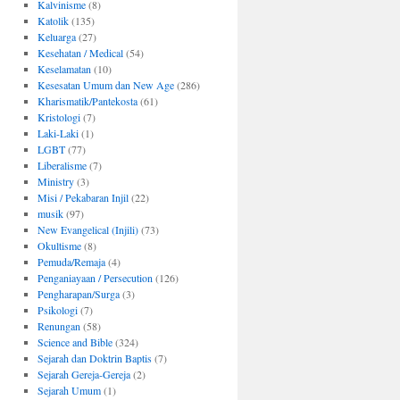
Kalvinisme
(8)
Katolik
(135)
Keluarga
(27)
Kesehatan / Medical
(54)
Keselamatan
(10)
Kesesatan Umum dan New Age
(286)
Kharismatik/Pantekosta
(61)
Kristologi
(7)
Laki-Laki
(1)
LGBT
(77)
Liberalisme
(7)
Ministry
(3)
Misi / Pekabaran Injil
(22)
musik
(97)
New Evangelical (Injili)
(73)
Okultisme
(8)
Pemuda/Remaja
(4)
Penganiayaan / Persecution
(126)
Pengharapan/Surga
(3)
Psikologi
(7)
Renungan
(58)
Science and Bible
(324)
Sejarah dan Doktrin Baptis
(7)
Sejarah Gereja-Gereja
(2)
Sejarah Umum
(1)