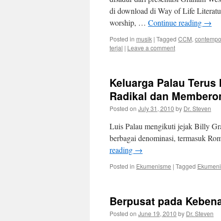
di download di Way of Life Litera
worship, …
Continue reading
→
Posted in
musik
|
Tagged
CCM
,
contempo
terjal
|
Leave a comment
Keluarga Palau Teru
Radikal dan Membero
Posted on
July 31, 2010
by
Dr. Steven
Luis Palau mengikuti jejak Billy 
berbagai denominasi, termasuk Roma 
reading
→
Posted in
Ekumenisme
|
Tagged
Ekumen
Berpusat pada Kebenar
Posted on
June 19, 2010
by
Dr. Steven