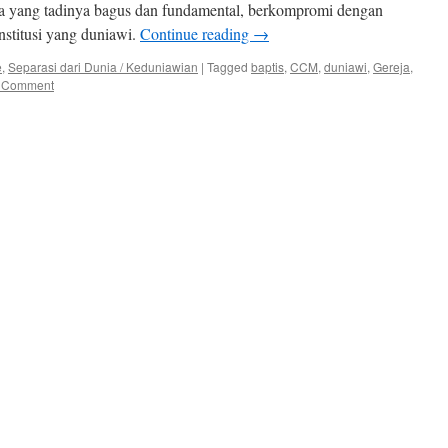
a yang tadinya bagus dan fundamental, berkompromi dengan
nstitusi yang duniawi.
Continue reading
→
e
,
Separasi dari Dunia / Keduniawian
|
Tagged
baptis
,
CCM
,
duniawi
,
Gereja
,
 Comment