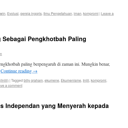
win
,
Evolusi
,
gereja inggris
,
Ilmu Pengetahuan
,
iman
,
kompromi
|
Leave a
ng Sebagai Pengkhotbah Paling
en
engkhotbah paling berpengaruh di zaman ini. Mungkin benar,
?
Continue reading
→
njili)
|
Tagged
billy graham
,
ekumene
,
Ekumenisme
,
Injili
,
kompromi
,
ave a comment
tis Independan yang Menyerah kepada