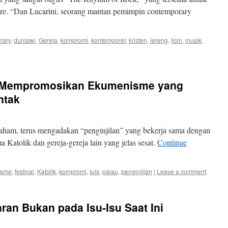
ture. “Dan Lucarini, seorang mantan pemimpin contemporary
rary
,
duniawi
,
Gereja
,
kompromi
,
kontemporer
,
kristen
,
lereng
,
licin
,
musik
,
s Mempromosikan Ekumenisme yang
ntak
Graham, terus mengadakan “penginjilan” yang bekerja sama dengan
Katolik dan gereja-gereja lain yang jelas sesat.
Continue
isme
,
festival
,
Katolik
,
kompromi
,
luis
,
palau
,
penginjilan
|
Leave a comment
an Bukan pada Isu-Isu Saat Ini