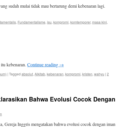
ang sudah mulai tidak mau bertarung demi kebenaran lagi.
damentalis
,
Fundamentalisme
,
isu
,
kompromi
,
komtemporer
,
masa kini
,
 itu kebenaran.
Continue reading
→
mum)
|
Tagged
absolut
,
Alkitab
,
kebenaran
,
kompromi
,
kristen
,
wahyu
|
2
klarasikan Bahwa Evolusi Cocok Dengan
en
, Gereja Inggris mengatakan bahwa evolusi cocok dengan iman