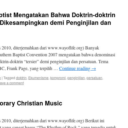
ptist Mengatakan Bahwa Doktrin-doktrin
 Dikesampingkan demi Penginjilan dan
 2010, diterjemahkan dari www.wayoflife.org) Banyak
outhern Baptist Convention 2007 mengatakan bahwa denominasi
trin-doktrin “tersier” demi penginjilan dan persatuan. Tema
SBC, Frank Page, yang terpilih …
Continue reading
→
e
|
Tagged
doktrin
,
Ekumenisme
,
kompromi
,
penginjilan
,
persatuan
,
ave a comment
orary Christian Music
2010, diterjemahkan dari www.wayoflife.org) Berikut ini
st yang sangat bagus “The Rhythm of Rock,” yang tersedia untuk