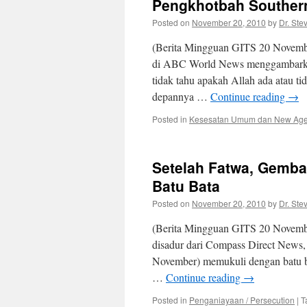
Pengkhotbah Southern
Posted on
November 20, 2010
by
Dr. Ste
(Berita Mingguan GITS 20 Novembe
di ABC World News menggambarkan 
tidak tahu apakah Allah ada atau t
depannya …
Continue reading
→
Posted in
Kesesatan Umum dan New Ag
Setelah Fatwa, Gembal
Batu Bata
Posted on
November 20, 2010
by
Dr. Ste
(Berita Mingguan GITS 20 November
disadur dari Compass Direct News, 
November) memukuli dengan batu b
…
Continue reading
→
Posted in
Penganiayaan / Persecution
|
T