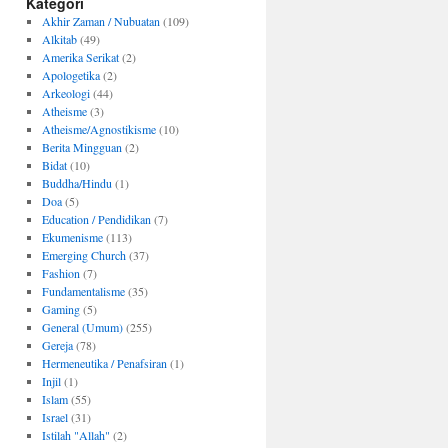
Kategori
Akhir Zaman / Nubuatan
(109)
Alkitab
(49)
Amerika Serikat
(2)
Apologetika
(2)
Arkeologi
(44)
Atheisme
(3)
Atheisme/Agnostikisme
(10)
Berita Mingguan
(2)
Bidat
(10)
Buddha/Hindu
(1)
Doa
(5)
Education / Pendidikan
(7)
Ekumenisme
(113)
Emerging Church
(37)
Fashion
(7)
Fundamentalisme
(35)
Gaming
(5)
General (Umum)
(255)
Gereja
(78)
Hermeneutika / Penafsiran
(1)
Injil
(1)
Islam
(55)
Israel
(31)
Istilah "Allah"
(2)