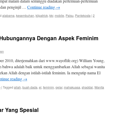
empat malam dalam seminggu diadakan pertemuan-pertemuan
k dan penginjil …
Continue reading
→
d
alabama
,
kesembuhan
,
kilpatrick
,
kkr
,
mobile
,
Palsu
,
Pantekosta
|
2
a Hubungannya Dengan Aspek Feminim
ven
r 2010, diterjemahkan dari www.wayoflife.org) William Young,
m bahwa adalah baik untuk menggambarkan Allah sebagai wanita
an Allah dengan istilah-istilah feminim. Ia mengutip nama El
tinue reading
→
e
|
Tagged
allah
,
buah dada
,
el
,
feminim
,
gelar
,
mahakuasa
,
shaddai
,
Wanita
ar Yang Spesial