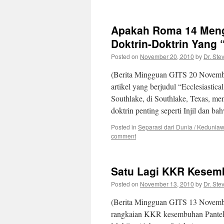
Apakah Roma 14 Menga
Doktrin-Doktrin Yang
Posted on
November 20, 2010
by
Dr. Ste
(Berita Mingguan GITS 20 Novembe
artikel yang berjudul “Ecclesiastic
Southlake, di Southlake, Texas, me
doktrin penting seperti Injil dan 
Posted in
Separasi dari Dunia / Kedunia
comment
Satu Lagi KKR Kesem
Posted on
November 13, 2010
by
Dr. Ste
(Berita Mingguan GITS 13 Novembe
rangkaian KKR kesembuhan Pantekost