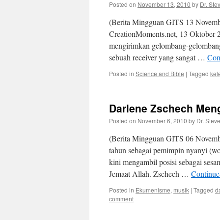
Posted on
November 13, 2010
by
Dr. Ste
(Berita Mingguan GITS 13 November
CreationMoments.net, 13 Oktober 201
mengirimkan gelombang-gelombang ra
sebuah receiver yang sangat …
Con
Posted in
Science and Bible
|
Tagged
kel
Darlene Zschech Meng
Posted on
November 6, 2010
by
Dr. Stev
(Berita Mingguan GITS 06 Novembe
tahun sebagai pemimpin nyanyi (wo
kini mengambil posisi sebagai sesa
Jemaat Allah. Zschech …
Continue
Posted in
Ekumenisme
,
musik
|
Tagged
d
comment