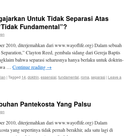
jarkan Untuk Tidak Separasi Atas
 “Tidak Fundamental”?
ven
r 2010, diterjemahkan dari www.wayoflife.org) Dalam sebuah
al Separation,” Clayton Reed, gembala sidang dari Gereja Baptis
ngklaim bahwa separasi seharusnya hanya berlaku untuk doktrin-
bahwa …
Continue reading
→
wian
|
Tagged
14
,
doktrin
,
essensial
,
fundamental
,
roma
,
separasi
|
Leave a
buhan Pantekosta Yang Palsu
ven
r 2010, diterjemahkan dari www.wayoflife.org) Dalam
a yang sepertinya tidak pernah berakhir, ada satu lagi di