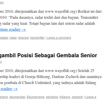
ven
 2010, diterjemahkan dari www.wayoflife.org) Berikut ini dari
0: “Pada dasarnya, radar terdiri dari dua bagian. Transmitter
dar yang kuat. Tetapi bagian lain dari sistem radar adalah
tinue reading
→
elawar
,
radar
,
receiver
,
transmitter
|
Leave a comment
ambil Posisi Sebagai Gembala Senior
en
r 2010, diterjemahkan dari www.wayoflife.org) Setelah 25
rship leader) di Gereja Hillsong, Darlene Zschech dan suaminya
ma gembala di Church Unlimited, yang tadinya adalah Sidang
 reading
→
arlene
,
ekumenikal
,
Ekumenisme
,
gembala
,
hillsong
,
zschech
|
Leave a