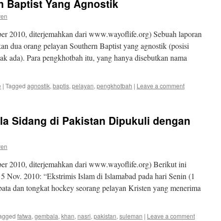
 Baptist Yang Agnostik
ven
r 2010, diterjemahkan dari www.wayoflife.org) Sebuah laporan
dua orang pelayan Southern Baptist yang agnostik (posisi
idak ada). Para pengkhotbah itu, yang hanya disebutkan nama
e
|
Tagged
agnostik
,
baptis
,
pelayan
,
pengkhotbah
|
Leave a comment
a Sidang di Pakistan Dipukuli dengan
ven
 2010, diterjemahkan dari www.wayoflife.org) Berikut ini
5 Nov. 2010: “Ekstrimis Islam di Islamabad pada hari Senin (1
ata dan tongkat hockey seorang pelayan Kristen yang menerima
agged
fatwa
,
gembala
,
khan
,
nasri
,
pakistan
,
suleman
|
Leave a comment