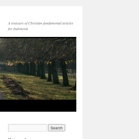
A treasure of Christian fundamental articles
for Indonesia