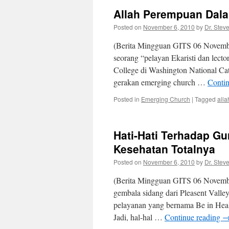
Allah Perempuan Dal
Posted on
November 6, 2010
by
Dr. Stev
(Berita Mingguan GITS 06 November
seorang “pelayan Ekaristi dan lecto
College di Washington National Cat
gerakan emerging church …
Conti
Posted in
Emerging Church
|
Tagged
alla
Hati-Hati Terhadap G
Kesehatan Totalnya
Posted on
November 6, 2010
by
Dr. Stev
(Berita Mingguan GITS 06 Novembe
gembala sidang dari Pleasent Vall
pelayanan yang bernama Be in Heal
Jadi, hal-hal …
Continue reading