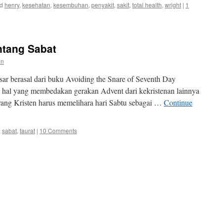
d
henry
,
kesehatan
,
kesembuhan
,
penyakit
,
sakit
,
total health
,
wright
|
1
ntang Sabat
en
ar berasal dari buku Avoiding the Snare of Seventh Day
 hal yang membedakan gerakan Advent dari kekristenan lainnya
ang Kristen harus memelihara hari Sabtu sebagai …
Continue
,
sabat
,
taurat
|
10 Comments