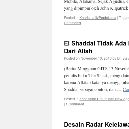
Mobile, Alabama. Sejak Agustus, 
yang dipimpin oleh John Kilpatric
Posted in
Kharismatik/Pantekosta
|
Tagge
Comments
El Shaddai Tidak Ad
Dari Allah
Posted on
November 13, 2010
by
Dr. Ste
(Berita Mingguan GITS 13 Novembe
penulis buku The Shack, mengklai
karena Alkitab katanya menggambark
Shaddai sebagai contoh, dan …
Con
Posted in
Kesesatan Umum dan New Ag
|
1 Comment
Desain Radar Kelelaw