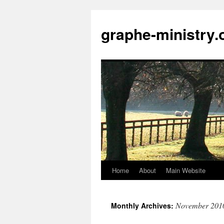
Skip
to
graphe-ministry.
content
Home
About
Main Website
November 201
Monthly Archives: