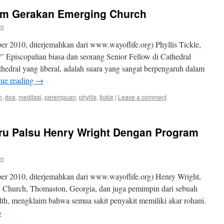
am Gerakan Emerging Church
en
 2010, diterjemahkan dari www.wayoflife.org) Phyllis Tickle,
r” Episcopalian biasa dan seorang Senior Fellow di Cathedral
hedral yang liberal, adalah suara yang sangat berpengaruh dalam
nue reading
→
h
,
doa
,
meditasi
,
perempuan
,
phyllis
,
tickle
|
Leave a comment
uru Palsu Henry Wright Dengan Program
en
r 2010, diterjemahkan dari www.wayoflife.org) Henry Wright,
ey Church, Thomaston, Georgia, dan juga pemimpin dari sebuah
th, mengklaim bahwa semua sakit penyakit memiliki akar rohani.
→