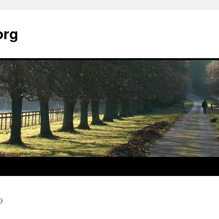
org
0