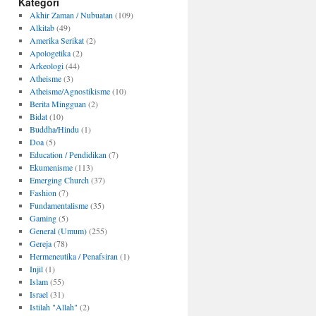
Kategori
Akhir Zaman / Nubuatan
(109)
Alkitab
(49)
Amerika Serikat
(2)
Apologetika
(2)
Arkeologi
(44)
Atheisme
(3)
Atheisme/Agnostikisme
(10)
Berita Mingguan
(2)
Bidat
(10)
Buddha/Hindu
(1)
Doa
(5)
Education / Pendidikan
(7)
Ekumenisme
(113)
Emerging Church
(37)
Fashion
(7)
Fundamentalisme
(35)
Gaming
(5)
General (Umum)
(255)
Gereja
(78)
Hermeneutika / Penafsiran
(1)
Injil
(1)
Islam
(55)
Israel
(31)
Istilah "Allah"
(2)