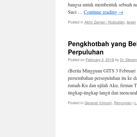
bangsa untuk membentuk sebuah neg
Suci …
Continue reading
→
Posted in
Akhir Zaman / Nubuatan
,
Israel
Pengkhotbah yang Bel
Perpuluhan
Posted on
February 3, 2018
by
Dr. Steven
(Berita Mingguan GITS 3 Februari
persembahan persepuluhan itu ke d
rumah-Ku dan ujilah Aku, firman
tingkap-tingkap langit dan mencur
Posted in
General (Umum)
,
Renungan
|
L