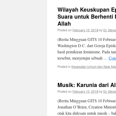
Wilayah Keuskupan Ep
Suara untuk Berhenti
Allah
Posted on
February 10, 2018
by
Dr. Stev
(Berita Mingguan GITS 10 Februar
Washington D.C. dari Gereja Episko
hasil pemikiran feminisme. Pada ta
tersebut, menyetujui sebuah …
Con
Posted in
Kesesatan Umum dan New Ag
Musik: Karunia dari Al
Posted on
February 10, 2018
by
Dr. Stev
(Berita Mingguan GITS 10 Februari 
Jonathan O’Brien, Creation Minist
otak kita didesain untuk musik – b