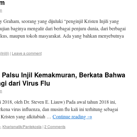
am
en
y Graham, seorang yang dijuluki “penginjil Kristen Injili yang
ujian baginya mengalir dari berbagai penjuru dunia, dari berbagai
itikus, maupun tokoh masyarakat. Ada yang bahkan menyebutnya
njili)
|
Leave a comment
u Palsu Injil Kemakmuran, Berkata Bahwa
i dari Virus Flu
en
 2018, oleh Dr. Steven E. Liauw) Pada awal tahun 2018 ini,
kena virus influenza, dan musim flu kali ini terhitung sebagai
 Kristen yang alkitabiah …
Continue reading
→
e
,
Kharismatik/Pantekosta
|
2 Comments