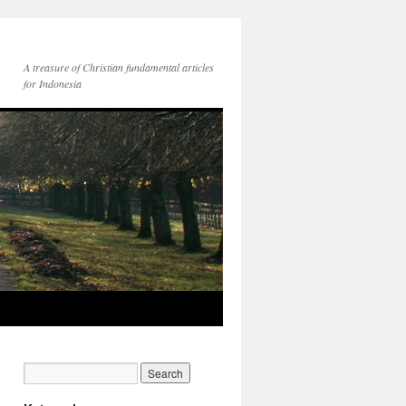
A treasure of Christian fundamental articles
for Indonesia