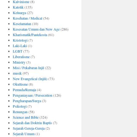
Kalvinisme
(8)
Katolik
(135)
Keluarga
(27)
Kesehatan / Medical
(54)
Keselamatan
(10)
Kesesatan Umum dan New Age
(286)
Kharismatik/Pantekosta
(61)
Kristologi
(7)
Laki-Laki
(1)
LGBT
(77)
Liberalisme
(7)
Ministry
(3)
Misi / Pekabaran Injil
(22)
musik
(97)
New Evangelical (Injili)
(73)
Okultisme
(8)
Pemuda/Remaja
(4)
Penganiayaan / Persecution
(126)
Pengharapan/Surga
(3)
Psikologi
(7)
Renungan
(58)
Science and Bible
(324)
Sejarah dan Doktrin Baptis
(7)
Sejarah Gereja-Gereja
(2)
Sejarah Umum
(1)