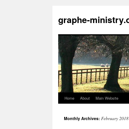
Skip
to
graphe-ministry.
content
Home
About
Main Website
February 2018
Monthly Archives: