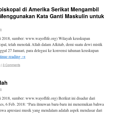
iskopal di Amerika Serikat Mengambil
 Menggunakan Kata Ganti Maskulin untuk
en
i 2018, sumber: www.wayoflife.org) Wilayah keuskupan
pal, telah menolak Allah dalam Alkitab, demi suatu dewi mistik
nggal 27 Januari, para delegasi ke konvensi tahunan keuskupan
tinue reading
→
e
|
3 Comments
lah
en
2018, sumber: www.wayoflife.org) Berikut ini disadur dari
ries, 6 Feb. 2018: “Para ilmuwan baru-baru ini menemukan bahwa
ahwa apresiasi musik yang mendalam adalah aspek mendasar dari