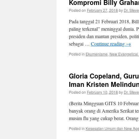
Kompromi Billy Grah
Posted on
February 27, 2018
by
Dr. Stev
Pada tanggal 21 Februari 2018, Bill
paling terkenal” meninggal dunia. P
presiden dan mantan presiden, pol
sebagai …
Continue reading
→
Posted in
Ekumenisme
,
New Evangelical (I
Gloria Copeland, Gur
Iman Kristen Melindung
Posted on
February 10, 2018
by
Dr. Stev
(Berita Mingguan GITS 10 Februari
banyak orang di Amerika Serikat ter
musim flu yang cukup berat. Orang
Posted in
Kesesatan Umum dan New Ag