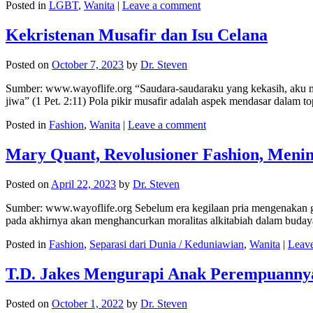
Posted in
LGBT
,
Wanita
|
Leave a comment
Kekristenan Musafir dan Isu Celana
Posted on
October 7, 2023
by
Dr. Steven
Sumber: www.wayoflife.org “Saudara-saudaraku yang kekasih, aku m
jiwa” (1 Pet. 2:11) Pola pikir musafir adalah aspek mendasar dalam
Posted in
Fashion
,
Wanita
|
Leave a comment
Mary Quant, Revolusioner Fashion, Menin
Posted on
April 22, 2023
by
Dr. Steven
Sumber: www.wayoflife.org Sebelum era kegilaan pria mengenakan g
pada akhirnya akan menghancurkan moralitas alkitabiah dalam buda
Posted in
Fashion
,
Separasi dari Dunia / Keduniawian
,
Wanita
|
Leav
T.D. Jakes Mengurapi Anak Perempuanny
Posted on
October 1, 2022
by
Dr. Steven