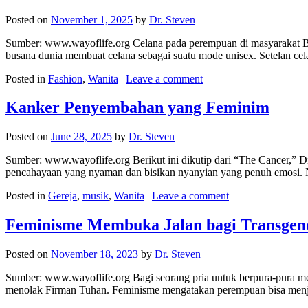
Posted on
November 1, 2025
by
Dr. Steven
Sumber: www.wayoflife.org Celana pada perempuan di masyarakat Bar
busana dunia membuat celana sebagai suatu mode unisex. Setelan c
Posted in
Fashion
,
Wanita
|
Leave a comment
Kanker Penyembahan yang Feminim
Posted on
June 28, 2025
by
Dr. Steven
Sumber: www.wayoflife.org Berikut ini dikutip dari “The Cancer,” Di
pencahayaan yang nyaman dan bisikan nyanyian yang penuh emosi
Posted in
Gereja
,
musik
,
Wanita
|
Leave a comment
Feminisme Membuka Jalan bagi Transgen
Posted on
November 18, 2023
by
Dr. Steven
Sumber: www.wayoflife.org Bagi seorang pria untuk berpura-pura men
menolak Firman Tuhan. Feminisme mengatakan perempuan bisa menja