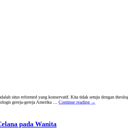
alah situs reformed yang konservatif. Kita tidak setuju dengan theol
eologis gereja-gereja Amerika …
Continue reading
→
 Celana pada Wanita