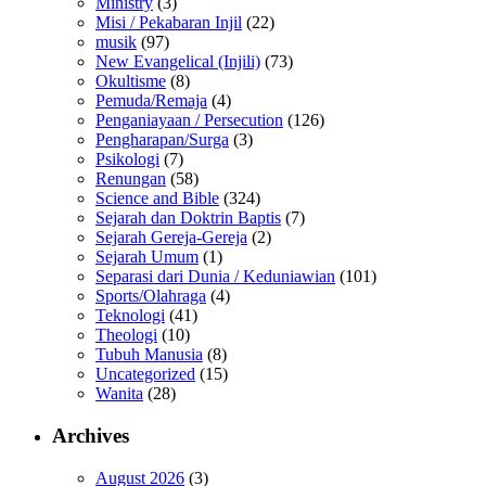
Ministry
(3)
Misi / Pekabaran Injil
(22)
musik
(97)
New Evangelical (Injili)
(73)
Okultisme
(8)
Pemuda/Remaja
(4)
Penganiayaan / Persecution
(126)
Pengharapan/Surga
(3)
Psikologi
(7)
Renungan
(58)
Science and Bible
(324)
Sejarah dan Doktrin Baptis
(7)
Sejarah Gereja-Gereja
(2)
Sejarah Umum
(1)
Separasi dari Dunia / Keduniawian
(101)
Sports/Olahraga
(4)
Teknologi
(41)
Theologi
(10)
Tubuh Manusia
(8)
Uncategorized
(15)
Wanita
(28)
Archives
August 2026
(3)