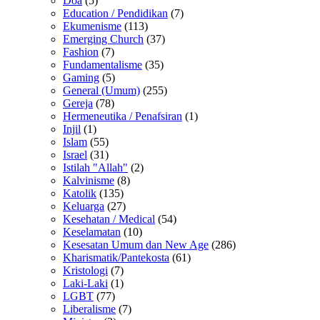
Doa
(5)
Education / Pendidikan
(7)
Ekumenisme
(113)
Emerging Church
(37)
Fashion
(7)
Fundamentalisme
(35)
Gaming
(5)
General (Umum)
(255)
Gereja
(78)
Hermeneutika / Penafsiran
(1)
Injil
(1)
Islam
(55)
Israel
(31)
Istilah "Allah"
(2)
Kalvinisme
(8)
Katolik
(135)
Keluarga
(27)
Kesehatan / Medical
(54)
Keselamatan
(10)
Kesesatan Umum dan New Age
(286)
Kharismatik/Pantekosta
(61)
Kristologi
(7)
Laki-Laki
(1)
LGBT
(77)
Liberalisme
(7)