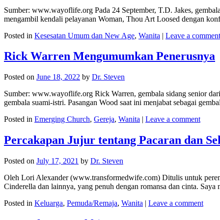
Sumber: www.wayoflife.org Pada 24 September, T.D. Jakes, gembala 
mengambil kendali pelayanan Woman, Thou Art Loosed dengan konf
Posted in
Kesesatan Umum dan New Age
,
Wanita
|
Leave a commen
Rick Warren Mengumumkan Penerusnya
Posted on
June 18, 2022
by
Dr. Steven
Sumber: www.wayoflife.org Rick Warren, gembala sidang senior dar
gembala suami-istri. Pasangan Wood saat ini menjabat sebagai gemb
Posted in
Emerging Church
,
Gereja
,
Wanita
|
Leave a comment
Percakapan Jujur tentang Pacaran dan Se
Posted on
July 17, 2021
by
Dr. Steven
Oleh Lori Alexander (www.transformedwife.com) Ditulis untuk perem
Cinderella dan lainnya, yang penuh dengan romansa dan cinta. Say
Posted in
Keluarga
,
Pemuda/Remaja
,
Wanita
|
Leave a comment