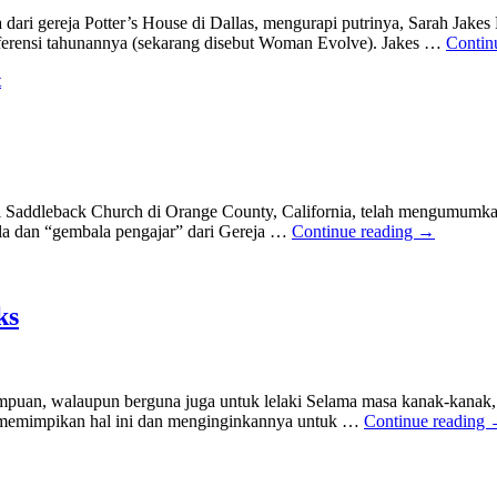
dari gereja Potter’s House di Dallas, mengurapi putrinya, Sarah Jak
erensi tahunannya (sekarang disebut Woman Evolve). Jakes …
Contin
t
i Saddleback Church di Orange County, California, telah mengumumka
ala dan “gembala pengajar” dari Gereja …
Continue reading
→
ks
puan, walaupun berguna juga untuk lelaki Selama masa kanak-kanak, 
a memimpikan hal ini dan menginginkannya untuk …
Continue reading