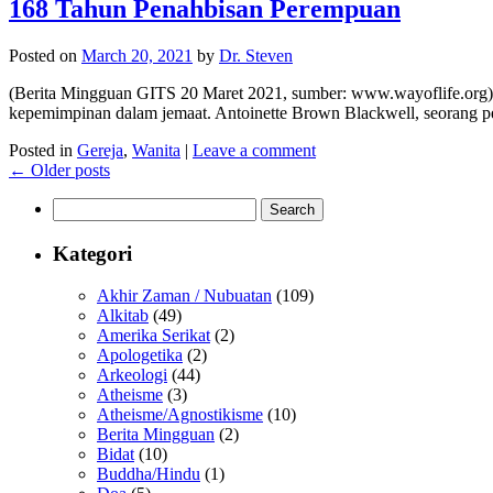
168 Tahun Penahbisan Perempuan
Posted on
March 20, 2021
by
Dr. Steven
(Berita Mingguan GITS 20 Maret 2021, sumber: www.wayoflife.org) 
kepemimpinan dalam jemaat. Antoinette Brown Blackwell, seorang p
Posted in
Gereja
,
Wanita
|
Leave a comment
←
Older posts
Search
for:
Kategori
Akhir Zaman / Nubuatan
(109)
Alkitab
(49)
Amerika Serikat
(2)
Apologetika
(2)
Arkeologi
(44)
Atheisme
(3)
Atheisme/Agnostikisme
(10)
Berita Mingguan
(2)
Bidat
(10)
Buddha/Hindu
(1)