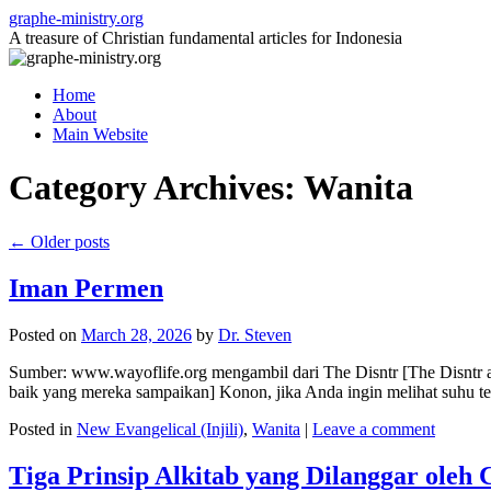
Skip
graphe-ministry.org
to
A treasure of Christian fundamental articles for Indonesia
content
Home
About
Main Website
Category Archives:
Wanita
←
Older posts
Iman Permen
Posted on
March 28, 2026
by
Dr. Steven
Sumber: www.wayoflife.org mengambil dari The Disntr [The Disntr ad
baik yang mereka sampaikan] Konon, jika Anda ingin melihat suhu t
Posted in
New Evangelical (Injili)
,
Wanita
|
Leave a comment
Tiga Prinsip Alkitab yang Dilanggar oleh