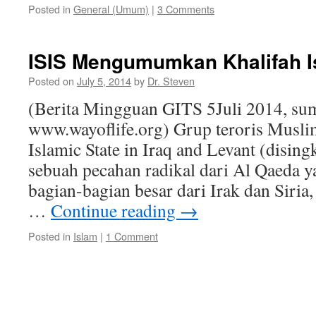
Posted in
General (Umum)
|
3 Comments
ISIS Mengumumkan Khalifah I
Posted on
July 5, 2014
by
Dr. Steven
(Berita Mingguan GITS 5Juli 2014, su
www.wayoflife.org) Grup teroris Muslim
Islamic State in Iraq and Levant (dising
sebuah pecahan radikal dari Al Qaeda y
bagian-bagian besar dari Irak dan Sir
…
Continue reading
→
Posted in
Islam
|
1 Comment