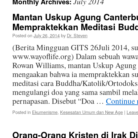
July 2014
Monthly Archives:
Mantan Uskup Agung Canterb
Mempraktekkan Meditasi Budd
Posted on
July 26, 2014
by
Dr. Steven
(Berita Mingguan GITS 26Juli 2014, s
www.wayoflife.org) Dalam sebuah wawan
Rowan Williams, mantan Uskup Agung 
mengaakan bahwa ia mempraktekkan su
meditasi cara Buddha/Katolik/Ortodoks.
mengulangi doa yang sama sambil mela
pernapasan. Disebut “Doa …
Continue 
Posted in
Ekumenisme
,
Kesesatan Umum dan New Age
|
Leav
Orang-Orang Kristen di Irak Di