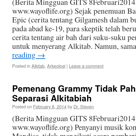
(Berita Mingguan GITS 8Februari2014
www.wayoflife.org) Sejak penemuan Ba
Epic (cerita tentang Gilgamesh dalam 
pada abad ke-19, para skeptik telah ber
cerita tentang air bah dari suku-suku 
untuk menyerang Alkitab. Namun, sam
reading
→
Posted in
Alkitab
,
Arkeologi
|
Leave a comment
Pemenang Grammy Tidak Pah
Separasi Alkitabiah
Posted on
February 8, 2014
by
Dr. Steven
(Berita Mingguan GITS 8Februari2014
www.wayoflife.org) Penyanyi musik kon
Mandisa, tidak mengikuti acara pembe