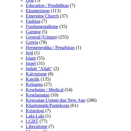
Doa
(5)
Education / Pendidikan
(7)
Ekumenisme
(113)
Emerging Church
(37)
Fashion
(7)
Fundamentalisme
(35)
Gaming
(5)
General (Umum)
(255)
Gereja
(78)
Hermeneutika / Penafsiran
(1)
Injil
(1)
Islam
(55)
Israel
(31)
Istilah "Allah"
(2)
Kalvinisme
(8)
Katolik
(135)
Keluarga
(27)
Kesehatan / Medical
(54)
Keselamatan
(10)
Kesesatan Umum dan New Age
(286)
Kharismatik/Pantekosta
(61)
Kristologi
(7)
Laki-Laki
(1)
LGBT
(77)
Liberalisme
(7)