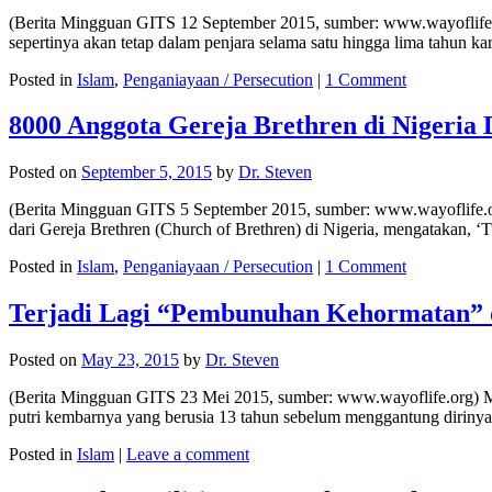
(Berita Mingguan GITS 12 September 2015, sumber: www.wayoflife.org
sepertinya akan tetap dalam penjara selama satu hingga lima tahun 
Posted in
Islam
,
Penganiayaan / Persecution
|
1 Comment
8000 Anggota Gereja Brethren di Nigeria
Posted on
September 5, 2015
by
Dr. Steven
(Berita Mingguan GITS 5 September 2015, sumber: www.wayoflife.org
dari Gereja Brethren (Church of Brethren) di Nigeria, mengatakan, 
Posted in
Islam
,
Penganiayaan / Persecution
|
1 Comment
Terjadi Lagi “Pembunuhan Kehormatan” d
Posted on
May 23, 2015
by
Dr. Steven
(Berita Mingguan GITS 23 Mei 2015, sumber: www.wayoflife.org) Mi
putri kembarnya yang berusia 13 tahun sebelum menggantung diriny
Posted in
Islam
|
Leave a comment