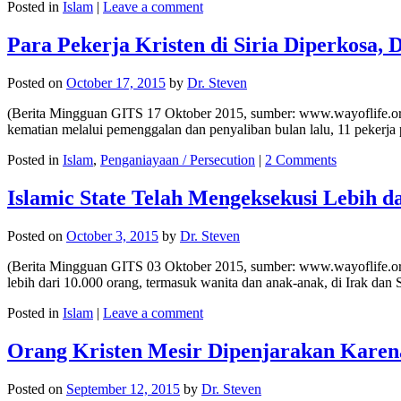
Posted in
Islam
|
Leave a comment
Para Pekerja Kristen di Siria Diperkosa, 
Posted on
October 17, 2015
by
Dr. Steven
(Berita Mingguan GITS 17 Oktober 2015, sumber: www.wayoflife.org) 
kematian melalui pemenggalan dan penyaliban bulan lalu, 11 pekerja
Posted in
Islam
,
Penganiayaan / Persecution
|
2 Comments
Islamic State Telah Mengeksekusi Lebih d
Posted on
October 3, 2015
by
Dr. Steven
(Berita Mingguan GITS 03 Oktober 2015, sumber: www.wayoflife.org) B
lebih dari 10.000 orang, termasuk wanita dan anak-anak, di Irak dan
Posted in
Islam
|
Leave a comment
Orang Kristen Mesir Dipenjarakan Kare
Posted on
September 12, 2015
by
Dr. Steven