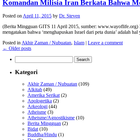
Komandan Milisia Iran Berkata Bahwa Me
Posted on
April 11, 2015
by
Dr. Steven
(Berita Mingguan GITS 11 April 2015, sumber: www.wayoflife.org) Beri
mengatakan bahwa ‘menghapuskan Israel dari peta dunia’ adalah ha
Posted in
Akhir Zaman / Nubuatan
,
Islam
|
Leave a comment
←
Older posts
Search
for:
Kategori
Akhir Zaman / Nubuatan
(109)
Alkitab
(49)
Amerika Serikat
(2)
Apologetika
(2)
Arkeologi
(44)
Atheisme
(3)
Atheisme/Agnostikisme
(10)
Berita Mingguan
(2)
Bidat
(10)
Buddha/Hindu
(1)