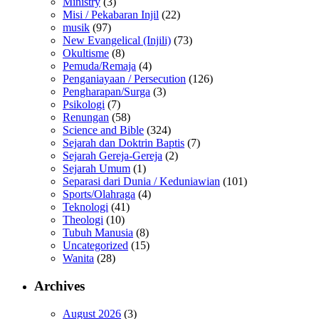
Ministry
(3)
Misi / Pekabaran Injil
(22)
musik
(97)
New Evangelical (Injili)
(73)
Okultisme
(8)
Pemuda/Remaja
(4)
Penganiayaan / Persecution
(126)
Pengharapan/Surga
(3)
Psikologi
(7)
Renungan
(58)
Science and Bible
(324)
Sejarah dan Doktrin Baptis
(7)
Sejarah Gereja-Gereja
(2)
Sejarah Umum
(1)
Separasi dari Dunia / Keduniawian
(101)
Sports/Olahraga
(4)
Teknologi
(41)
Theologi
(10)
Tubuh Manusia
(8)
Uncategorized
(15)
Wanita
(28)
Archives
August 2026
(3)