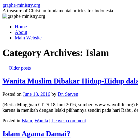
Skip
graphe-ministry.org
to
A treasure of Christian fundamental articles for Indonesia
content
Home
About
Main Website
Category Archives:
Islam
←
Older posts
Wanita Muslim Dibakar Hidup-Hidup dal
Posted on
June 18, 2016
by
Dr. Steven
(Berita Mingguan GITS 18 Juni 2016, sumber: www.wayoflife.org) Be
karena ia menikah dengan lelaki pilihannya sendiri pada hari Rabu, d
Posted in
Islam
,
Wanita
|
Leave a comment
Islam Agama Damai?