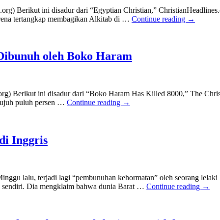
) Berikut ini disadur dari “Egyptian Christian,” ChristianHeadlines.
karena tertangkap membagikan Alkitab di …
Continue reading
→
 Dibunuh oleh Boko Haram
) Berikut ini disadur dari “Boko Haram Has Killed 8000,” The Christ
‘Tujuh puluh persen …
Continue reading
→
i Inggris
nggu lalu, terjadi lagi “pembunuhan kehormatan” oleh seorang lelak
a sendiri. Dia mengklaim bahwa dunia Barat …
Continue reading
→