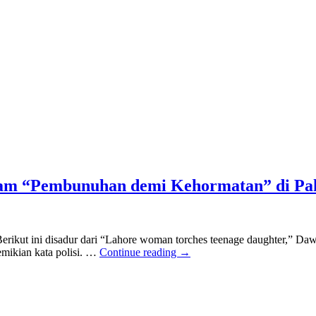
am “Pembunuhan demi Kehormatan” di Pak
rikut ini disadur dari “Lahore woman torches teenage daughter,” Daw
emikian kata polisi. …
Continue reading
→