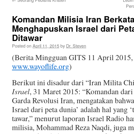
Per
Komandan Milisia Iran Berkat
Menghapuskan Israel dari Pet
Ditawar
Posted on
April 11, 2015
by
Dr. Steven
(Berita Mingguan GITS
11
April 2015,
www.
wayoflife.org
)
Berikut ini disadur dari “Iran Milita Ch
Israel
,
31
M
aret
2015: “
Komandan dari m
Garda Revolusi Iran, mengatakan bahw
Israel dari peta dunia’ adalah hal yang ‘
tawar,” menurut laporan Israel Radio ha
milisia, Mohammad Reza Naqdi, juga 