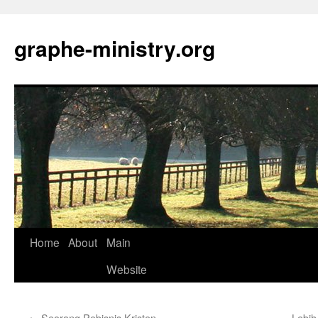
Skip
to
graphe-ministry.org
content
Home
About
Main
Website
←
Seorang Pebisnis Kristen
Lebih