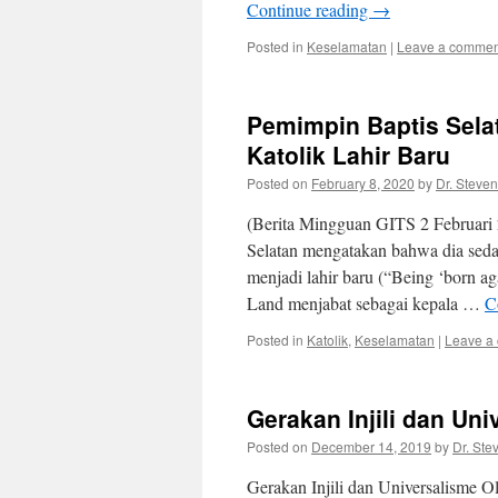
Continue reading
→
Posted in
Keselamatan
|
Leave a commen
Pemimpin Baptis Sel
Katolik Lahir Baru
Posted on
February 8, 2020
by
Dr. Steven
(Berita Mingguan GITS 2 Februari 
Selatan mengatakan bahwa dia sed
menjadi lahir baru (“Being ‘born a
Land menjabat sebagai kepala …
C
Posted in
Katolik
,
Keselamatan
|
Leave a
Gerakan Injili dan Un
Posted on
December 14, 2019
by
Dr. Ste
Gerakan Injili dan Universalisme 