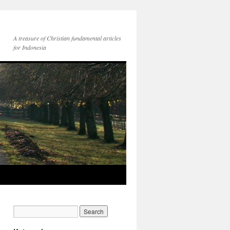
A treasure of Christian fundamental articles
for Indonesia