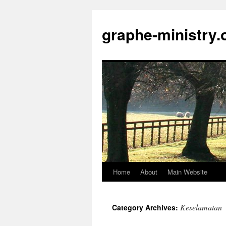
Skip
to
graphe-ministry.
content
Home
About
Main Website
Keselamatan
Category Archives: