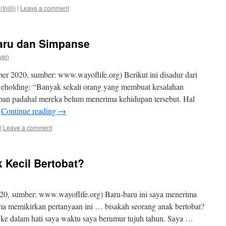
njili)
|
Leave a comment
Baru dan Simpanse
even
r 2020, sumber: www.wayoflife.org) Berikut ini disadur dari
Beholding: “Banyak sekali orang yang membuat kesalahan
an padahal mereka belum menerima kehidupan tersebut. Hal
…
Continue reading
→
|
Leave a comment
 Kecil Bertobat?
0, sumber: www.wayoflife.org) Baru-baru ini saya menerima
ma memikirkan pertanyaan ini … bisakah seorang anak bertobat?
 dalam hati saya waktu saya berumur tujuh tahun. Saya …