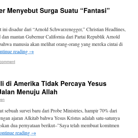
r Menyebut Surga Suatu “Fantasi”
ini disadur dari “Arnold Schwarzenegger,” Christian Headlines,
 dan mantan Gubernur California dari Partai Republik Arnold
ahwa manusia akan melihat orang-orang yang mereka cintai di
ntinue reading
→
 comment
ili di Amerika Tidak Percaya Yesus
Jalan Menuju Allah
ven
 sebuah survei baru dari Probe Ministries, hampir 70% dari
 dengan ajaran Alkitab bahwa Yesus Kristus adalah satu-satunya
askan dua pernyataan berikut–”Saya telah membuat komitmen
ontinue reading
→