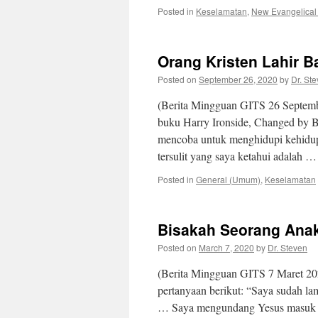
Posted in
Keselamatan
,
New Evangelical (I
Orang Kristen Lahir 
Posted on
September 26, 2020
by
Dr. St
(Berita Mingguan GITS 26 Septembe
buku Harry Ironside, Changed by 
mencoba untuk menghidupi kehidup
tersulit yang saya ketahui adalah 
Posted in
General (Umum)
,
Keselamatan
Bisakah Seorang Anak
Posted on
March 7, 2020
by
Dr. Steven
(Berita Mingguan GITS 7 Maret 202
pertanyaan berikut: “Saya sudah la
… Saya mengundang Yesus masuk ke