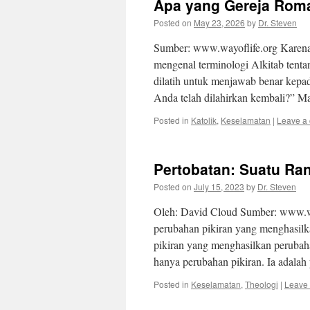
Apa yang Gereja Roma
Posted on
May 23, 2026
by
Dr. Steven
Sumber: www.wayoflife.org Karena
mengenal terminologi Alkitab tentan
dilatih untuk menjawab benar kepa
Anda telah dilahirkan kembali?” 
Posted in
Katolik
,
Keselamatan
|
Leave a
Pertobatan: Suatu R
Posted on
July 15, 2023
by
Dr. Steven
Oleh: David Cloud Sumber: www.way
perubahan pikiran yang menghasilk
pikiran yang menghasilkan perubaha
hanya perubahan pikiran. Ia adala
Posted in
Keselamatan
,
Theologi
|
Leave