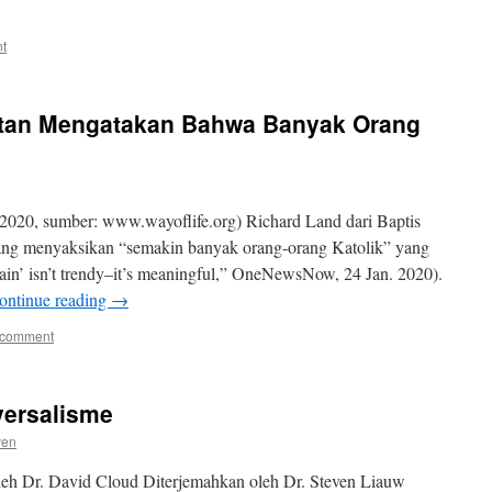
t
atan Mengatakan Bahwa Banyak Orang
2020, sumber: www.wayoflife.org) Richard Land dari Baptis
ang menyaksikan “semakin banyak orang-orang Katolik” yang
gain’ isn’t trendy–it’s meaningful,” OneNewsNow, 24 Jan. 2020).
ontinue reading
→
 comment
iversalisme
ven
Oleh Dr. David Cloud Diterjemahkan oleh Dr. Steven Liauw