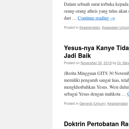
Dalam sebuah surat terbuka kepada 
orang-orang atheis yang tulus akan 
dari …
Continue reading
→
Posted in
Keselamatan
,
Kesesatan Umum
Yesus-nya Kanye Tida
Jadi Baik
Posted on
November 30, 2019
by
Dr. Ste
(Berita Mingguan GITS 30 Novembe
memiliki pengaruh sangat luas, tel
mengkhotbahkan Yesus. West duluny
sebagai Yesus dengan mahkota …
Posted in
General (Umum)
,
Keselamatan
Doktrin Pertobatan Ra