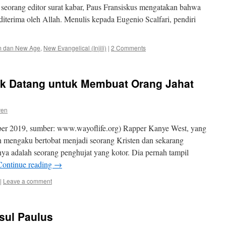
seorang editor surat kabar, Paus Fransiskus mengatakan bahwa
diterima oleh Allah. Menulis kepada Eugenio Scalfari, pendiri
 dan New Age
,
New Evangelical (Injili)
|
2 Comments
k Datang untuk Membuat Orang Jahat
ven
r 2019, sumber: www.wayoflife.org) Rapper Kanye West, yang
ah mengaku bertobat menjadi seorang Kristen dan sekarang
a adalah seorang penghujat yang kotor. Dia pernah tampil
Continue reading
→
|
Leave a comment
sul Paulus