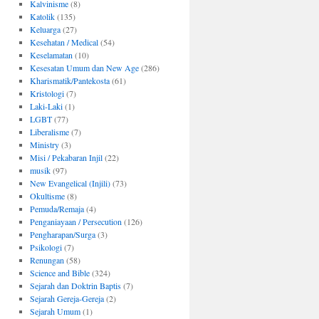
Kalvinisme
(8)
Katolik
(135)
Keluarga
(27)
Kesehatan / Medical
(54)
Keselamatan
(10)
Kesesatan Umum dan New Age
(286)
Kharismatik/Pantekosta
(61)
Kristologi
(7)
Laki-Laki
(1)
LGBT
(77)
Liberalisme
(7)
Ministry
(3)
Misi / Pekabaran Injil
(22)
musik
(97)
New Evangelical (Injili)
(73)
Okultisme
(8)
Pemuda/Remaja
(4)
Penganiayaan / Persecution
(126)
Pengharapan/Surga
(3)
Psikologi
(7)
Renungan
(58)
Science and Bible
(324)
Sejarah dan Doktrin Baptis
(7)
Sejarah Gereja-Gereja
(2)
Sejarah Umum
(1)