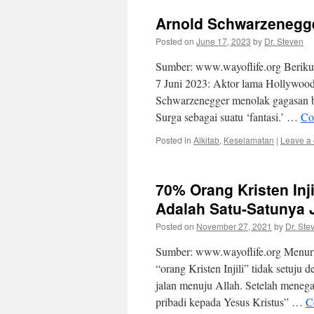
Arnold Schwarzenegge
Posted on
June 17, 2023
by
Dr. Steven
Sumber: www.wayoflife.org Berikut 
7 Juni 2023: Aktor lama Hollywood
Schwarzenegger menolak gagasan b
Surga sebagai suatu ‘fantasi.’ …
Co
Posted in
Alkitab
,
Keselamatan
|
Leave a
70% Orang Kristen Inj
Adalah Satu-Satunya 
Posted on
November 27, 2021
by
Dr. Ste
Sumber: www.wayoflife.org Menurut
“orang Kristen Injili” tidak setuju
jalan menuju Allah. Setelah meneg
pribadi kepada Yesus Kristus” …
C