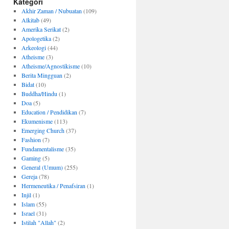
Kategori
Akhir Zaman / Nubuatan
(109)
Alkitab
(49)
Amerika Serikat
(2)
Apologetika
(2)
Arkeologi
(44)
Atheisme
(3)
Atheisme/Agnostikisme
(10)
Berita Mingguan
(2)
Bidat
(10)
Buddha/Hindu
(1)
Doa
(5)
Education / Pendidikan
(7)
Ekumenisme
(113)
Emerging Church
(37)
Fashion
(7)
Fundamentalisme
(35)
Gaming
(5)
General (Umum)
(255)
Gereja
(78)
Hermeneutika / Penafsiran
(1)
Injil
(1)
Islam
(55)
Israel
(31)
Istilah "Allah"
(2)