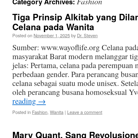
Fashion
Category Archives:
Tiga Prinsip Alkitab yang Dila
Celana pada Wanita
Posted on
November 1, 2025
by
Dr. Steven
Sumber: www.wayoflife.org Celana pad
masyarakat Barat modern melanggar tig
jelas: Pertama, celana pada perempuan
perbedaan gender. Para perancang bus
celana sebagai suatu mode unisex. Setel
oleh perancang busana homoseksual Y
reading
→
Posted in
Fashion
,
Wanita
|
Leave a comment
Mary Quant, Sang Revolusion