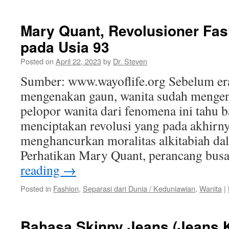
Mary Quant, Revolusioner Fas
pada Usia 93
Posted on
April 22, 2023
by
Dr. Steven
Sumber: www.wayoflife.org Sebelum era
mengenakan gaun, wanita sudah mengen
pelopor wanita dari fenomena ini tahu
menciptakan revolusi yang pada akhirn
menghancurkan moralitas alkitabiah da
Perhatikan Mary Quant, perancang bu
reading
→
Posted in
Fashion
,
Separasi dari Dunia / Keduniawian
,
Wanita
|
Bahasa Skinny Jeans (Jeans K