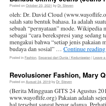
Posted on
October 23, 2021
by
Dr. Steven
oleh: Dr. David Cloud (www.wayoflife.o
salah satu bentuk bahasa. Ia adalah suat
sebuah “pernyataan” mode. Wikipedia m
sebagai “cara berekspresi yang sedang t
mengakui bahwa “setiap jenis pakaia
budaya dan sosial” …
Continue readin
Posted in
Fashion
,
Separasi dari Dunia / Keduniawian
|
Leave a
Revolusioner Fashion, Mary Q
Posted on
August 24, 2019
by
Dr. Steven
(Berita Mingguan GITS 24 Agustus 201
www.wayoflife.org) Pakaian adalah sejen
hal tersebut sangat benar adanya. Perha