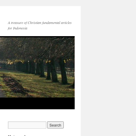
A treasure of Christian fundamental articles
for Indonesia