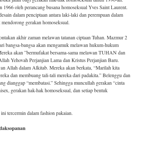
un 1966 oleh perancang busana homoseksual Yves Saint Laurent.
esain dalam penciptaan antara laki-laki dan perempuan dalam
at mendorong gerakan homoseksual.
rontakan akhir zaman melawan tatanan ciptaan Tuhan. Mazmur 2
dari bangsa-bangsa akan mengamuk melawan hukum-hukum
. Mereka akan ”bermufakat bersama-sama melawan TUHAN dan
llah Yehovah Perjanjian Lama dan Kristus Perjanjian Baru.
n Allah dalam Alkitab. Mereka akan berkata, “Marilah kita
ka dan membuang tali-tali mereka dari padakita.” Belenggu dan
ng dianggap “membatasi.” Sehingga muncullah gerakan “cinta
nisex, gerakan hak-hak homoseksual, dan setiap bentuk
ni tercermin dalam fashion pakaian.
idaksopanan