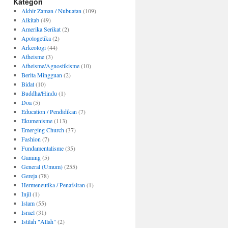
Kategori
Akhir Zaman / Nubuatan
(109)
Alkitab
(49)
Amerika Serikat
(2)
Apologetika
(2)
Arkeologi
(44)
Atheisme
(3)
Atheisme/Agnostikisme
(10)
Berita Mingguan
(2)
Bidat
(10)
Buddha/Hindu
(1)
Doa
(5)
Education / Pendidikan
(7)
Ekumenisme
(113)
Emerging Church
(37)
Fashion
(7)
Fundamentalisme
(35)
Gaming
(5)
General (Umum)
(255)
Gereja
(78)
Hermeneutika / Penafsiran
(1)
Injil
(1)
Islam
(55)
Israel
(31)
Istilah "Allah"
(2)