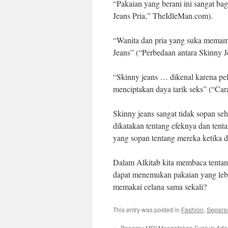
“Pakaian yang berani ini sangat 
Jeans Pria,” TheIdleMan.com).
“Wanita dan pria yang suka memam
Jeans” (“Perbedaan antara Skinny Je
“Skinny jeans … dikenal karena pe
menciptakan daya tarik seks” (“Ca
Skinny jeans sangat tidak sopan se
dikatakan tentang efeknya dan tent
yang sopan tentang mereka ketika d
Dalam Alkitab kita membaca tentan
dapat menemukan pakaian yang lebih
memakai celana sama sekali?
This entry was posted in
Fashion
,
Separas
←
Penemu MRI Mengatakan Evolusi Adala