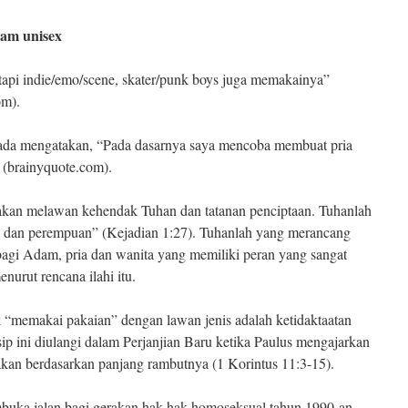
am unisex
tapi indie/emo/scene, skater/punk boys juga memakainya”
om).
rada mengatakan, “Pada dasarnya saya mencoba membuat pria
” (brainyquote.com).
akan melawan kehendak Tuhan dan tatanan penciptaan. Tuhanlah
i dan perempuan” (Kejadian 1:27). Tuhanlah yang merancang
gi Adam, pria dan wanita yang memiliki peran yang sangat
nurut rencana ilahi itu.
k “memakai pakaian” dengan lawan jenis adalah ketidaktaatan
ip ini diulangi dalam Perjanjian Baru ketika Paulus mengajarkan
akan berdasarkan panjang rambutnya (1 Korintus 11:3-15).
buka jalan bagi gerakan hak-hak homoseksual tahun 1990-an.