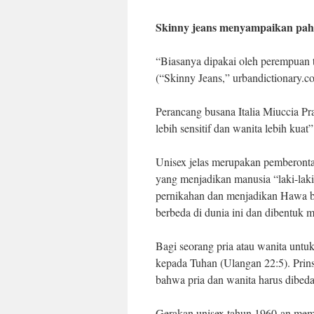
Skinny jeans menyampaikan pah
“Biasanya dipakai oleh perempuan 
(“Skinny Jeans,” urbandictionary.c
Perancang busana Italia Miuccia P
lebih sensitif dan wanita lebih kuat
Unisex jelas merupakan pemberont
yang menjadikan manusia “laki-lak
pernikahan dan menjadikan Hawa ba
berbeda di dunia ini dan dibentuk me
Bagi seorang pria atau wanita untu
kepada Tuhan (Ulangan 22:5). Prins
bahwa pria dan wanita harus dibed
Gerakan unisex tahun 1960-an mem