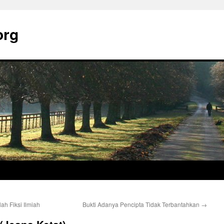
org
h Fiksi Ilmiah
Bukti Adanya Pencipta Tidak Terbantahkan
→