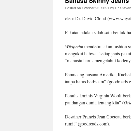
Bahasa Skinny Jeans 
Posted on
October 23, 2021
by
Dr. Steve
oleh: Dr. David Cloud (www.wayofl
Pakaian adalah salah satu bentuk ba
Wikipedi
a mendefinisikan fashion s
mengakui bahwa “setiap jenis pak
“manusia harus mengetahui kodenya
Perancang busana Amerika, Rachel 
tanpa harus berbicara” (goodreads.
Penulis feminis Virginia Woolf ber
pandangan dunia tentang kita” (
Orl
Desainer Prancis Jean Cocteau berk
rumit” (goodreads.com).