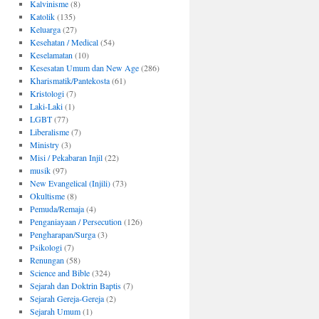
Kalvinisme
(8)
Katolik
(135)
Keluarga
(27)
Kesehatan / Medical
(54)
Keselamatan
(10)
Kesesatan Umum dan New Age
(286)
Kharismatik/Pantekosta
(61)
Kristologi
(7)
Laki-Laki
(1)
LGBT
(77)
Liberalisme
(7)
Ministry
(3)
Misi / Pekabaran Injil
(22)
musik
(97)
New Evangelical (Injili)
(73)
Okultisme
(8)
Pemuda/Remaja
(4)
Penganiayaan / Persecution
(126)
Pengharapan/Surga
(3)
Psikologi
(7)
Renungan
(58)
Science and Bible
(324)
Sejarah dan Doktrin Baptis
(7)
Sejarah Gereja-Gereja
(2)
Sejarah Umum
(1)