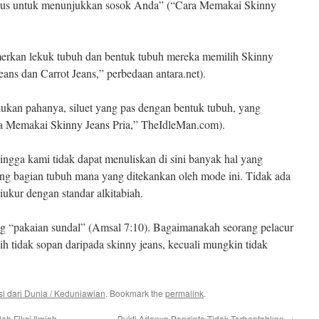
bagus untuk menunjukkan sosok Anda” (“Cara Memakai Skinny
erkan lekuk tubuh dan bentuk tubuh mereka memilih Skinny
ans dan Carrot Jeans,” perbedaan antara.net).
lukan pahanya, siluet yang pas dengan bentuk tubuh, yang
ra Memakai Skinny Jeans Pria,” TheIdleMan.com).
hingga kami tidak dapat menuliskan di sini banyak hal yang
ang bagian tubuh mana yang ditekankan oleh mode ini. Tidak ada
iukur dengan standar alkitabiah.
g “pakaian sundal” (Amsal 7:10). Bagaimanakah seorang pelacur
 tidak sopan daripada skinny jeans, kecuali mungkin tidak
i dari Dunia / Keduniawian
. Bookmark the
permalink
.
h Fiksi Ilmiah
Bukti Adanya Pencipta Tidak Terbantahkan
→