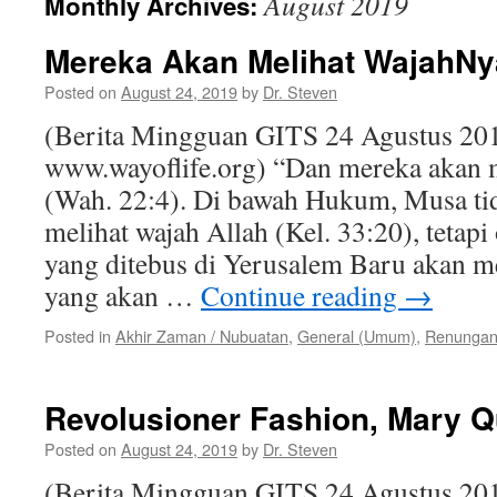
August 2019
Monthly Archives:
Mereka Akan Melihat WajahNy
Posted on
August 24, 2019
by
Dr. Steven
(Berita Mingguan GITS 24 Agustus 201
www.wayoflife.org) “Dan mereka akan 
(Wah. 22:4). Di bawah Hukum, Musa tid
melihat wajah Allah (Kel. 33:20), tetap
yang ditebus di Yerusalem Baru akan
yang akan …
Continue reading
→
Posted in
Akhir Zaman / Nubuatan
,
General (Umum)
,
Renunga
Revolusioner Fashion, Mary Q
Posted on
August 24, 2019
by
Dr. Steven
(Berita Mingguan GITS 24 Agustus 201