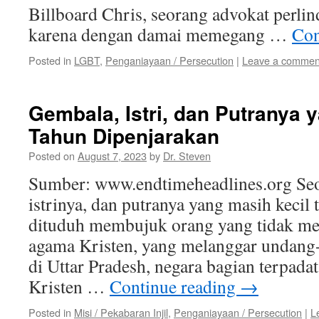
Billboard Chris, seorang advokat perli
karena dengan damai memegang …
Con
Posted in
LGBT
,
Penganiayaan / Persecution
|
Leave a commen
Gembala, Istri, dan Putranya 
Tahun Dipenjarakan
Posted on
August 7, 2023
by
Dr. Steven
Sumber: www.endtimeheadlines.org Seo
istrinya, dan putranya yang masih kecil 
dituduh membujuk orang yang tidak m
agama Kristen, yang melanggar undang-
di Uttar Pradesh, negara bagian terpada
Kristen …
Continue reading
→
Posted in
Misi / Pekabaran Injil
,
Penganiayaan / Persecution
|
L