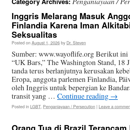
Penganiayaan / Per
Category Archives:
Inggris Melarang Masuk Angg
Finlandia Karena Iman Alkitab
Seksualitas
Posted on
August 1, 2026
by
Dr. Steven
Sumber: www.wayoflife.org Berikut ini 
“UK Bars,” The Washington Stand, 18 J
tanda terus berlanjutnya kerusakan keb
Eropa, anggota parlemen Finlandia, Päi
oleh Inggris untuk bepergian ke Banda
transit yang …
Continue reading
→
Posted in
LGBT
,
Penganiayaan / Persecution
|
Leave a commen
Orang Tua di Brazil Terancam