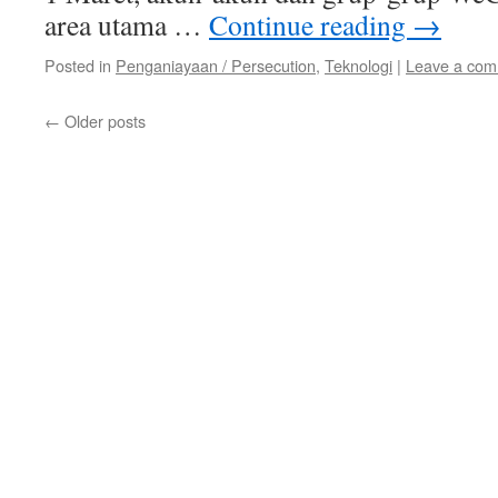
area utama …
Continue reading
→
Posted in
Penganiayaan / Persecution
,
Teknologi
|
Leave a co
←
Older posts