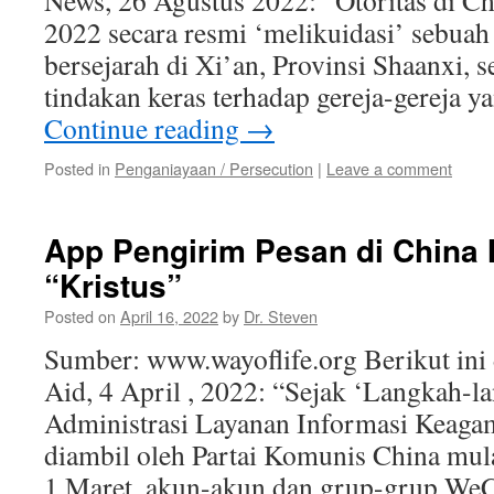
News, 26 Agustus 2022: “Otoritas di C
2022 secara resmi ‘melikuidasi’ sebuah
bersejarah di Xi’an, Provinsi Shaanxi, s
tindakan keras terhadap gereja-gereja
Continue reading
→
Posted in
Penganiayaan / Persecution
|
Leave a comment
App Pengirim Pesan di China
“Kristus”
Posted on
April 16, 2022
by
Dr. Steven
Sumber: www.wayoflife.org Berikut ini 
Aid, 4 April , 2022: “Sejak ‘Langkah-l
Administrasi Layanan Informasi Keagam
diambil oleh Partai Komunis China mula
1 Maret, akun-akun dan grup-grup WeC