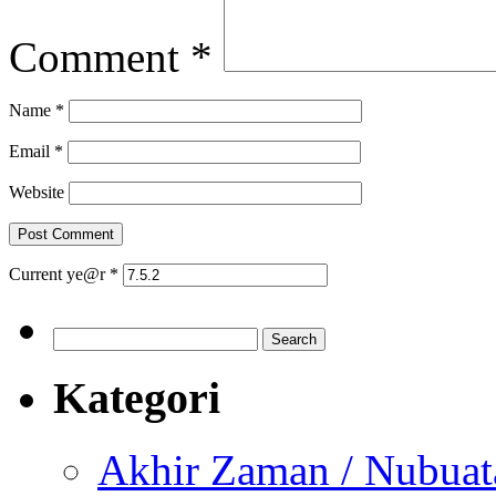
Comment
*
Name
*
Email
*
Website
Current ye@r
*
Search
for:
Kategori
Akhir Zaman / Nubuat