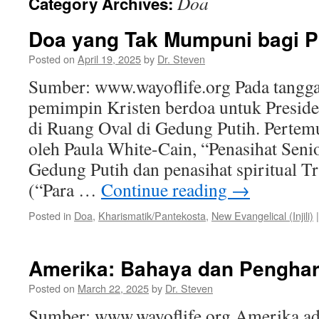
Doa
Category Archives:
Doa yang Tak Mumpuni bagi P
Posted on
April 19, 2025
by
Dr. Steven
Sumber: www.wayoflife.org Pada tangga
pemimpin Kristen berdoa untuk Presi
di Ruang Oval di Gedung Putih. Pertem
oleh Paula White-Cain, “Penasihat Seni
Gedung Putih dan penasihat spiritual T
(“Para …
Continue reading
→
Posted in
Doa
,
Kharismatik/Pantekosta
,
New Evangelical (Injili)
|
Amerika: Bahaya dan Pengha
Posted on
March 22, 2025
by
Dr. Steven
Sumber: www.wayoflife.org Amerika ad