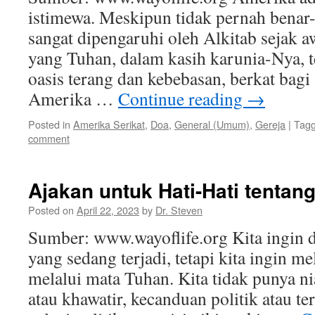
istimewa. Meskipun tidak pernah benar-b
sangat dipengaruhi oleh Alkitab sejak a
yang Tuhan, dalam kasih karunia-Nya, t
oasis terang dan kebebasan, berkat bagi 
Amerika …
Continue reading
→
Posted in
Amerika Serikat
,
Doa
,
General (Umum)
,
Gereja
|
Tag
comment
Ajakan untuk Hati-Hati tentang
Posted on
April 22, 2023
by
Dr. Steven
Sumber: www.wayoflife.org Kita ingin d
yang sedang terjadi, tetapi kita ingin me
melalui mata Tuhan. Kita tidak punya ni
atau khawatir, kecanduan politik atau te