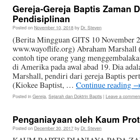
Gereja-Gereja Baptis Zaman D
Pendisiplinan
Posted on
November 10, 2018
by
Dr. Steven
(Berita Mingguan GITS 10 November 2
www.wayoflife.org) Abraham Marshall 
contoh tipe orang yang menggembalakan
di Amerika pada awal abad 19. Dia adal
Marshall, pendiri dari gereja Baptis pe
(Kiokee Baptist, …
Continue reading
Posted in
Gereja
,
Sejarah dan Doktrin Baptis
|
Leave a commen
Penganiayaan oleh Kaum Prote
Posted on
December 30, 2017
by
Dr. Steven