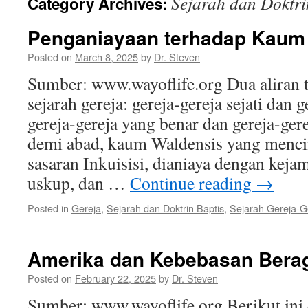
Sejarah dan Doktri
Category Archives:
Penganiayaan terhadap Kaum
Posted on
March 8, 2025
by
Dr. Steven
Sumber: www.wayoflife.org Dua aliran t
sejarah gereja: gereja-gereja sejati dan g
gereja-gereja yang benar dan gereja-ger
demi abad, kaum Waldensis yang mencin
sasaran Inkuisisi, dianiaya dengan kejam
uskup, dan …
Continue reading
→
Posted in
Gereja
,
Sejarah dan Doktrin Baptis
,
Sejarah Gereja-G
Amerika dan Kebebasan Ber
Posted on
February 22, 2025
by
Dr. Steven
Sumber: www.wayoflife.org Berikut ini 