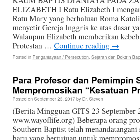
KAUM BAPTIS DIANIAYA PADA Z
ELIZABETH I Ratu Elizabeth I mengamb
Ratu Mary yang berhaluan Roma Katolik
menyetir Gereja Inggris ke atas dasar ya
Walaupun Elizabeth memberikan kebeb
Protestan …
Continue reading
→
Posted in
Penganiayaan / Persecution
,
Sejarah dan Doktrin Bap
Para Profesor dan Pemimpin S
Mempromosikan “Kesatuan Pr
Posted on
September 23, 2017
by
Dr. Steven
(Berita Mingguan GITS 23 September 
www.wayoflife.org) Beberapa orang pr
Southern Baptist telah menandatangani
baru yang bertujuan untuk mempromosi