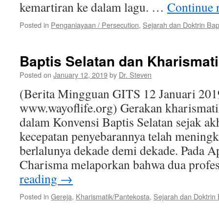
kemartiran ke dalam lagu. …
Continue 
Posted in
Penganiayaan / Persecution
,
Sejarah dan Doktrin Bap
Baptis Selatan dan Kharismat
Posted on
January 12, 2019
by
Dr. Steven
(Berita Mingguan GITS 12 Januari 201
www.wayoflife.org) Gerakan kharismati
dalam Konvensi Baptis Selatan sejak ak
kecepatan penyebarannya telah meningk
berlalunya dekade demi dekade. Pada Ap
Charisma melaporkan bahwa dua prof
reading
→
Posted in
Gereja
,
Kharismatik/Pantekosta
,
Sejarah dan Doktrin 