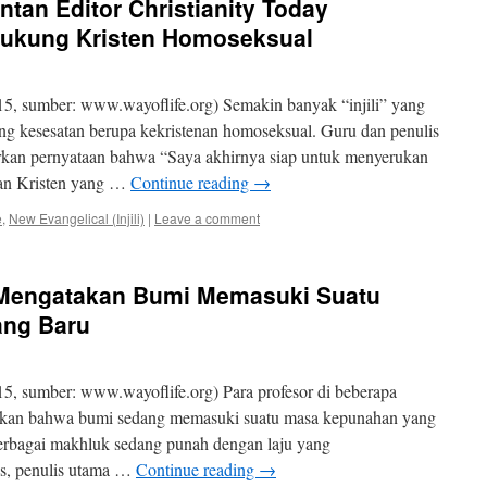
tan Editor Christianity Today
dukung Kristen Homoseksual
5, sumber: www.wayoflife.org) Semakin banyak “injili” yang
g kesesatan berupa kekristenan homoseksual. Guru dan penulis
rkan pernyataan bahwa “Saya akhirnya siap untuk menyerukan
an Kristen yang …
Continue reading
→
e
,
New Evangelical (Injili)
|
Leave a comment
 Mengatakan Bumi Memasuki Suatu
ang Baru
5, sumber: www.wayoflife.org) Para profesor di beberapa
tkan bahwa bumi sedang memasuki suatu masa kepunahan yang
rbagai makhluk sedang punah dengan laju yang
s, penulis utama …
Continue reading
→