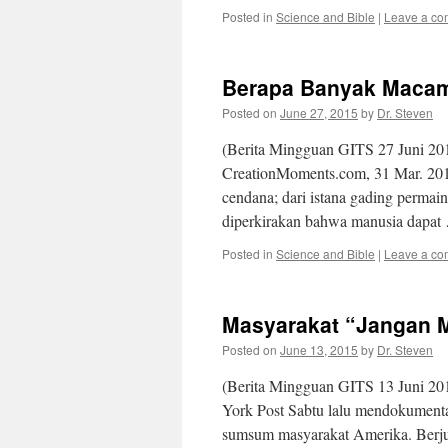
Posted in
Science and Bible
|
Leave a c
Berapa Banyak Macam
Posted on
June 27, 2015
by
Dr. Steven
(Berita Mingguan GITS 27 Juni 201
CreationMoments.com, 31 Mar. 201
cendana; dari istana gading permai
diperkirakan bahwa manusia dapa
Posted in
Science and Bible
|
Leave a c
Masyarakat “Jangan 
Posted on
June 13, 2015
by
Dr. Steven
(Berita Mingguan GITS 13 Juni 20
York Post Sabtu lalu mendokumenta
sumsum masyarakat Amerika. Berjudu