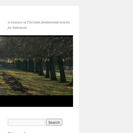
A treasure of Christian fundamental articles
for Indonesia