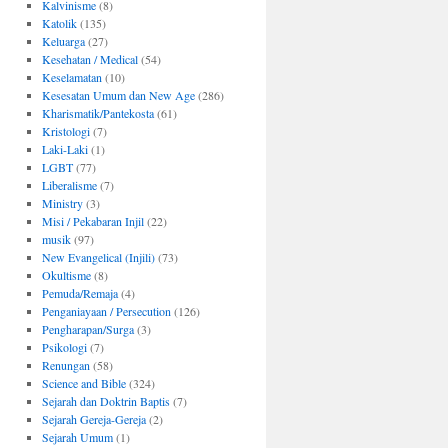
Kalvinisme
(8)
Katolik
(135)
Keluarga
(27)
Kesehatan / Medical
(54)
Keselamatan
(10)
Kesesatan Umum dan New Age
(286)
Kharismatik/Pantekosta
(61)
Kristologi
(7)
Laki-Laki
(1)
LGBT
(77)
Liberalisme
(7)
Ministry
(3)
Misi / Pekabaran Injil
(22)
musik
(97)
New Evangelical (Injili)
(73)
Okultisme
(8)
Pemuda/Remaja
(4)
Penganiayaan / Persecution
(126)
Pengharapan/Surga
(3)
Psikologi
(7)
Renungan
(58)
Science and Bible
(324)
Sejarah dan Doktrin Baptis
(7)
Sejarah Gereja-Gereja
(2)
Sejarah Umum
(1)