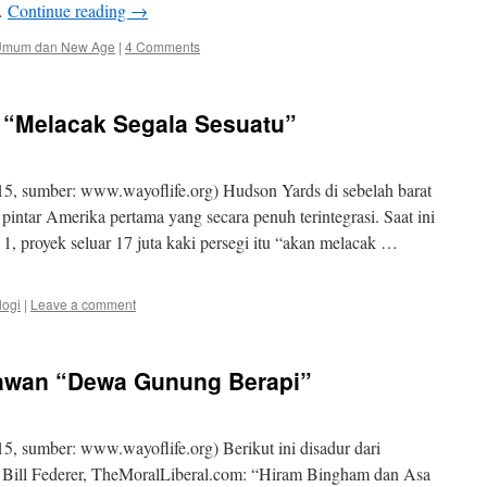
…
Continue reading
→
Umum dan New Age
|
4 Comments
n “Melacak Segala Sesuatu”
5, sumber: www.wayoflife.org) Hudson Yards di sebelah barat
intar Amerika pertama yang secara penuh terintegrasi. Saat ini
, proyek seluar 17 juta kaki persegi itu “akan melacak …
logi
|
Leave a comment
lawan “Dewa Gunung Berapi”
, sumber: www.wayoflife.org) Berikut ini disadur dari
,” Bill Federer, TheMoralLiberal.com: “Hiram Bingham dan Asa