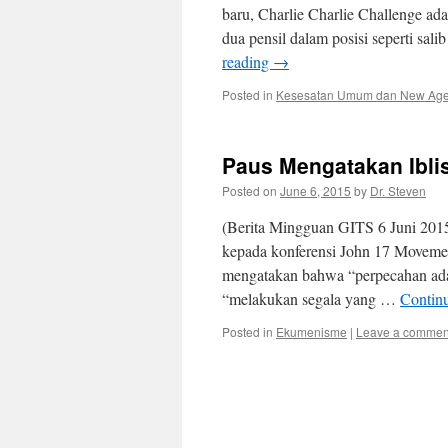
baru, Charlie Charlie Challenge ad
dua pensil dalam posisi seperti sali
reading
→
Posted in
Kesesatan Umum dan New Ag
Paus Mengatakan Ibli
Posted on
June 6, 2015
by
Dr. Steven
(Berita Mingguan GITS 6 Juni 201
kepada konferensi John 17 Movemen
mengatakan bahwa “perpecahan adal
“melakukan segala yang …
Contin
Posted in
Ekumenisme
|
Leave a commen