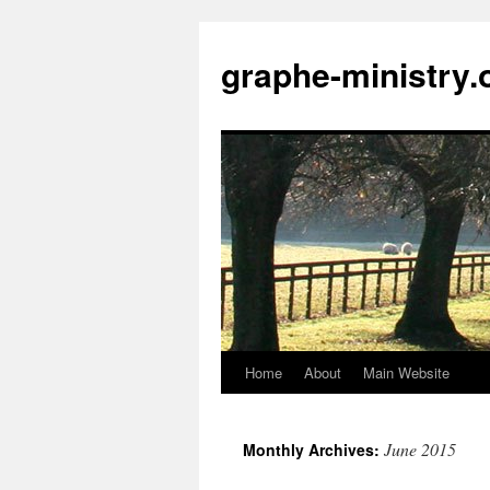
Skip
to
graphe-ministry.
content
Home
About
Main Website
June 2015
Monthly Archives: