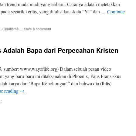
alah trend muda mudi yang terbaru. Caranya adalah meletakkan
b pada secarik kertas, yang ditulisi kata-kata “Ya” dan …
Continue
e
,
Okultisme
|
Leave a comment
s Adalah Bapa dari Perpecahan Kristen
5, sumber: www.wayoflife.org) Dalam sebuah pesan video
t yang baru-baru ini dilaksanakan di Phoenix, Paus Fransiskus
ah karya dari ‘Bapa Kebohongan’” dan bahwa dia (Iblis)
ue reading
→
t