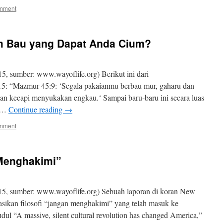
omment
 Bau yang Dapat Anda Cium?
5, sumber: www.wayoflife.org) Berikut ini dari
5: “Mazmur 45:9: ‘Segala pakaianmu berbau mur, gaharu dan
nan kecapi menyukakan engkau.‘ Sampai baru-baru ini secara luas
t …
Continue reading
→
omment
Menghakimi”
15, sumber: www.wayoflife.org) Sebuah laporan di koran New
sikan filosofi “jangan menghakimi” yang telah masuk ke
l “A massive, silent cultural revolution has changed America,”