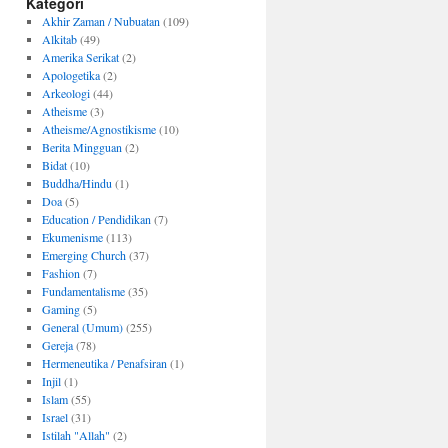
Kategori
Akhir Zaman / Nubuatan
(109)
Alkitab
(49)
Amerika Serikat
(2)
Apologetika
(2)
Arkeologi
(44)
Atheisme
(3)
Atheisme/Agnostikisme
(10)
Berita Mingguan
(2)
Bidat
(10)
Buddha/Hindu
(1)
Doa
(5)
Education / Pendidikan
(7)
Ekumenisme
(113)
Emerging Church
(37)
Fashion
(7)
Fundamentalisme
(35)
Gaming
(5)
General (Umum)
(255)
Gereja
(78)
Hermeneutika / Penafsiran
(1)
Injil
(1)
Islam
(55)
Israel
(31)
Istilah "Allah"
(2)