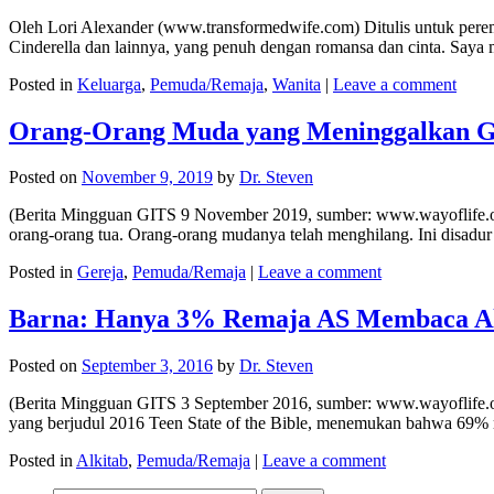
Oleh Lori Alexander (www.transformedwife.com) Ditulis untuk perem
Cinderella dan lainnya, yang penuh dengan romansa dan cinta. Say
Posted in
Keluarga
,
Pemuda/Remaja
,
Wanita
|
Leave a comment
Orang-Orang Muda yang Meninggalkan Ge
Posted on
November 9, 2019
by
Dr. Steven
(Berita Mingguan GITS 9 November 2019, sumber: www.wayoflife.org) 
orang-orang tua. Orang-orang mudanya telah menghilang. Ini disad
Posted in
Gereja
,
Pemuda/Remaja
|
Leave a comment
Barna: Hanya 3% Remaja AS Membaca Alk
Posted on
September 3, 2016
by
Dr. Steven
(Berita Mingguan GITS 3 September 2016, sumber: www.wayoflife.org
yang berjudul 2016 Teen State of the Bible, menemukan bahwa 6
Posted in
Alkitab
,
Pemuda/Remaja
|
Leave a comment