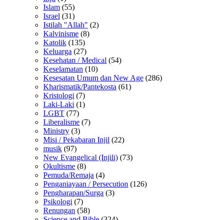
Islam
(55)
Israel
(31)
Istilah "Allah"
(2)
Kalvinisme
(8)
Katolik
(135)
Keluarga
(27)
Kesehatan / Medical
(54)
Keselamatan
(10)
Kesesatan Umum dan New Age
(286)
Kharismatik/Pantekosta
(61)
Kristologi
(7)
Laki-Laki
(1)
LGBT
(77)
Liberalisme
(7)
Ministry
(3)
Misi / Pekabaran Injil
(22)
musik
(97)
New Evangelical (Injili)
(73)
Okultisme
(8)
Pemuda/Remaja
(4)
Penganiayaan / Persecution
(126)
Pengharapan/Surga
(3)
Psikologi
(7)
Renungan
(58)
Science and Bible
(324)