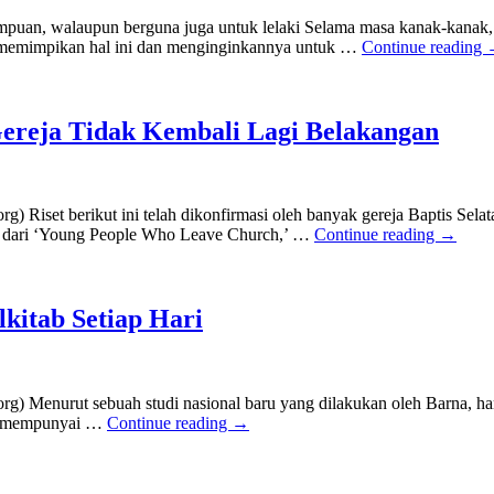
puan, walaupun berguna juga untuk lelaki Selama masa kanak-kanak, 
a memimpikan hal ini dan menginginkannya untuk …
Continue reading
reja Tidak Kembali Lagi Belakangan
Riset berikut ini telah dikonfirmasi oleh banyak gereja Baptis Sela
ur dari ‘Young People Who Leave Church,’ …
Continue reading
→
itab Setiap Hari
) Menurut sebuah studi nasional baru yang dilakukan oleh Barna, han
9% mempunyai …
Continue reading
→