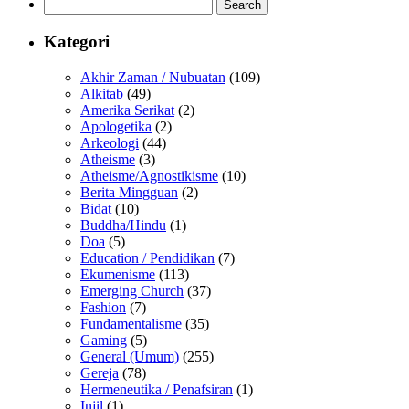
Search
for:
Kategori
Akhir Zaman / Nubuatan
(109)
Alkitab
(49)
Amerika Serikat
(2)
Apologetika
(2)
Arkeologi
(44)
Atheisme
(3)
Atheisme/Agnostikisme
(10)
Berita Mingguan
(2)
Bidat
(10)
Buddha/Hindu
(1)
Doa
(5)
Education / Pendidikan
(7)
Ekumenisme
(113)
Emerging Church
(37)
Fashion
(7)
Fundamentalisme
(35)
Gaming
(5)
General (Umum)
(255)
Gereja
(78)
Hermeneutika / Penafsiran
(1)
Injil
(1)