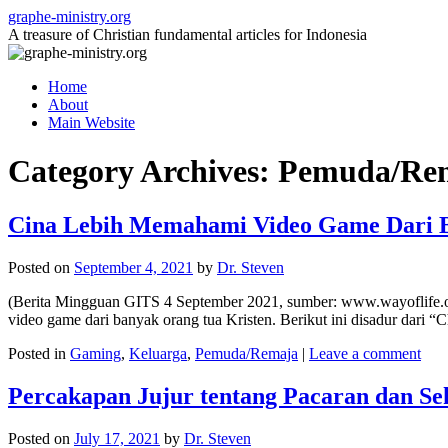
Skip
graphe-ministry.org
to
A treasure of Christian fundamental articles for Indonesia
content
Home
About
Main Website
Category Archives:
Pemuda/Re
Cina Lebih Memahami Video Game Dari B
Posted on
September 4, 2021
by
Dr. Steven
(Berita Mingguan GITS 4 September 2021, sumber: www.wayoflife.org)
video game dari banyak orang tua Kristen. Berikut ini disadur dari “
Posted in
Gaming
,
Keluarga
,
Pemuda/Remaja
|
Leave a comment
Percakapan Jujur tentang Pacaran dan Se
Posted on
July 17, 2021
by
Dr. Steven