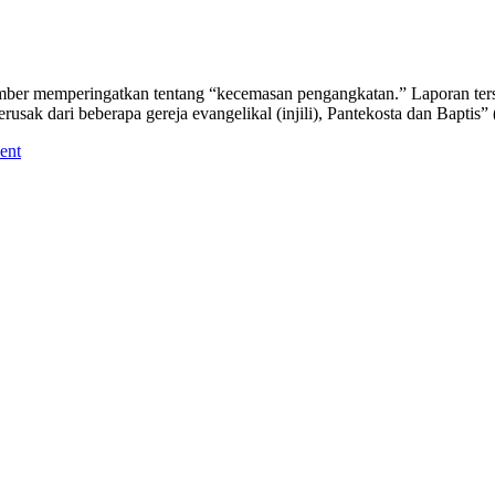
r memperingatkan tentang “kecemasan pengangkatan.” Laporan terseb
sak dari beberapa gereja evangelikal (injili), Pantekosta dan Baptis
ent