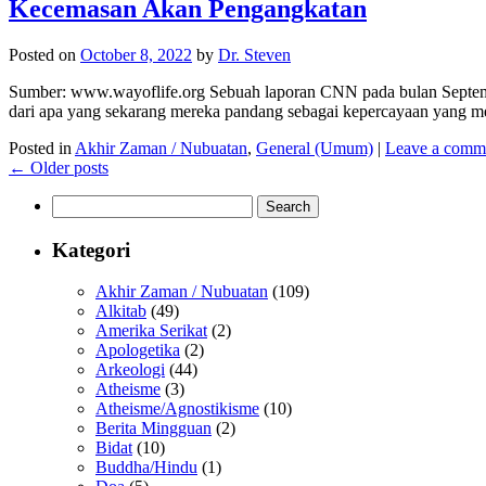
Kecemasan Akan Pengangkatan
Posted on
October 8, 2022
by
Dr. Steven
Sumber: www.wayoflife.org Sebuah laporan CNN pada bulan Septembe
dari apa yang sekarang mereka pandang sebagai kepercayaan yang meru
Posted in
Akhir Zaman / Nubuatan
,
General (Umum)
|
Leave a comm
←
Older posts
Search
for:
Kategori
Akhir Zaman / Nubuatan
(109)
Alkitab
(49)
Amerika Serikat
(2)
Apologetika
(2)
Arkeologi
(44)
Atheisme
(3)
Atheisme/Agnostikisme
(10)
Berita Mingguan
(2)
Bidat
(10)
Buddha/Hindu
(1)