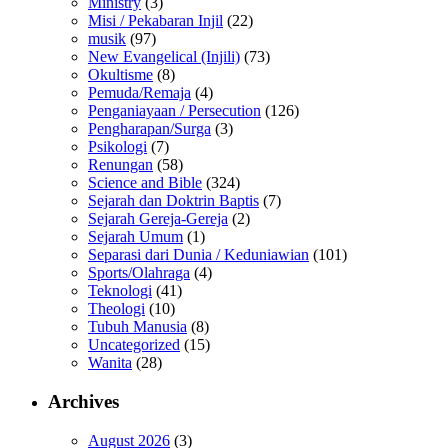
Ministry
(3)
Misi / Pekabaran Injil
(22)
musik
(97)
New Evangelical (Injili)
(73)
Okultisme
(8)
Pemuda/Remaja
(4)
Penganiayaan / Persecution
(126)
Pengharapan/Surga
(3)
Psikologi
(7)
Renungan
(58)
Science and Bible
(324)
Sejarah dan Doktrin Baptis
(7)
Sejarah Gereja-Gereja
(2)
Sejarah Umum
(1)
Separasi dari Dunia / Keduniawian
(101)
Sports/Olahraga
(4)
Teknologi
(41)
Theologi
(10)
Tubuh Manusia
(8)
Uncategorized
(15)
Wanita
(28)
Archives
August 2026
(3)