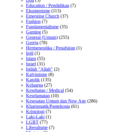
Doa
(5)
Education / Pendidikan
(7)
Ekumenisme
(113)
Emerging Church
(37)
Fashion
(7)
Fundamentalisme
(35)
Gaming
(5)
General (Umum)
(255)
Gereja
(78)
Hermeneutika / Penafsiran
(1)
Injil
(1)
Islam
(55)
Israel
(31)
Istilah "Allah"
(2)
Kalvinisme
(8)
Katolik
(135)
Keluarga
(27)
Kesehatan / Medical
(54)
Keselamatan
(10)
Kesesatan Umum dan New Age
(286)
Kharismatik/Pantekosta
(61)
Kristologi
(7)
Laki-Laki
(1)
LGBT
(77)
Liberalisme
(7)