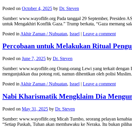
Posted on
October 4, 2025
by
Dr. Steven
Sumber: www.wayoflife.org Pada tanggal 29 September, Presiden 
untuk Mengakhiri Konflik Gaza.” Trump berkata, “Gaza memang salah 
Posted in
Akhir Zaman / Nubuatan
,
Israel
|
Leave a comment
Percobaan untuk Melakukan Ritual Pengun
Posted on
June 7, 2025
by
Dr. Steven
Sumber: www.wayoflife.org Orang-orang Lewi yang terkait dengan Ins
mengunjukkan dua potong roti, namun dihentikan oleh polisi Musl
Posted in
Akhir Zaman / Nubuatan
,
Israel
|
Leave a comment
Nabi Kharismatik Mengklaim Dia Mengun
Posted on
May 31, 2025
by
Dr. Steven
Sumber: www.wayoflife.org Micah Turnbo, seorang pelayan kenabia
“Setiap Paskah, Tuhan akan membawaku ke Neraka. Itu bukan pilih