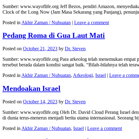
Sumber: www.wayoflife.org Jeff Bezos, pendiri Amazon, menyediaka
Clock of the Long Now (Jam Masa Sekarang yang Panjang), penunj
Posted in
Akhir Zaman / Nubuatan
|
Leave a comment
Pedang Roma di Gua Laut Mati
Posted on
October 21, 2023
by
Dr. Steven
Sumber: www.wayoflife.org Para arkeolog telah menemukan empat p
tersebut berada dalam kondisi sangat baik. “Bilah-bilahnya telah ter
Posted in
Akhir Zaman / Nubuatan
,
Arkeologi
,
Israel
|
Leave a comm
Mendoakan Israel
Posted on
October 14, 2023
by
Dr. Steven
Sumber: www.wayoflife.org Oleh Dr. David Cloud Perang Israel dengan
di dunia terus-menerus menjadi berita utama internasional. Seorang 
Posted in
Akhir Zaman / Nubuatan
,
Israel
|
Leave a comment