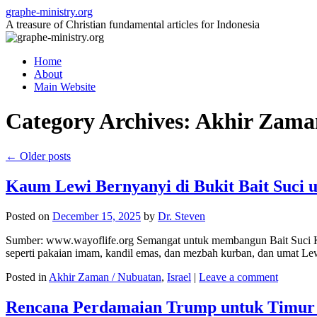
Skip
graphe-ministry.org
to
A treasure of Christian fundamental articles for Indonesia
content
Home
About
Main Website
Category Archives:
Akhir Zama
←
Older posts
Kaum Lewi Bernyanyi di Bukit Bait Suci 
Posted on
December 15, 2025
by
Dr. Steven
Sumber: www.wayoflife.org Semangat untuk membangun Bait Suci Keti
seperti pakaian imam, kandil emas, dan mezbah kurban, dan umat 
Posted in
Akhir Zaman / Nubuatan
,
Israel
|
Leave a comment
Rencana Perdamaian Trump untuk Timur