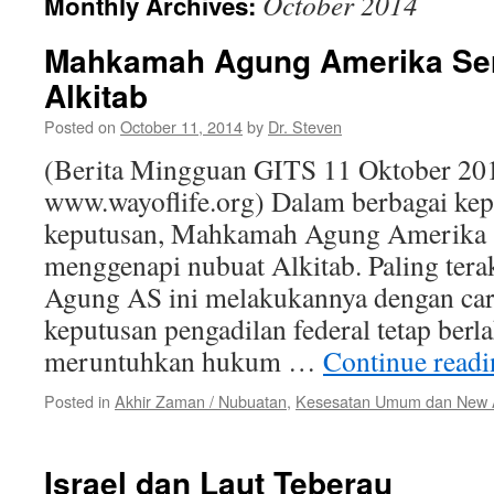
October 2014
Monthly Archives:
Mahkamah Agung Amerika Ser
Alkitab
Posted on
October 11, 2014
by
Dr. Steven
(Berita Mingguan GITS 11 Oktober 20
www.wayoflife.org) Dalam berbagai ke
keputusan, Mahkamah Agung Amerika S
menggenapi nubuat Alkitab. Paling ter
Agung AS ini melakukannya dengan ca
keputusan pengadilan federal tetap berl
meruntuhkan hukum …
Continue read
Posted in
Akhir Zaman / Nubuatan
,
Kesesatan Umum dan New
Israel dan Laut Teberau