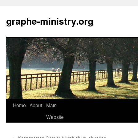
Skip
to
graphe-ministry.org
content
Home
About
Main
Website
←
Keanggotaan Gereja: Alkitabiah vs. Murahan