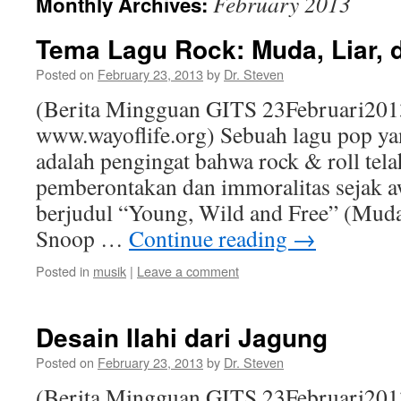
February 2013
Monthly Archives:
Tema Lagu Rock: Muda, Liar, 
Posted on
February 23, 2013
by
Dr. Steven
(Berita Mingguan GITS 23Februari201
www.wayoflife.org) Sebuah lagu pop yan
adalah pengingat bahwa rock & roll t
pemberontakan dan immoralitas sejak a
berjudul “Young, Wild and Free” (Muda
Snoop …
Continue reading
→
Posted in
musik
|
Leave a comment
Desain Ilahi dari Jagung
Posted on
February 23, 2013
by
Dr. Steven
(Berita Mingguan GITS 23Februari201