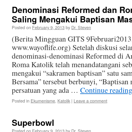
Denominasi Reformed dan Ro
Saling Mengakui Baptisan Ma
Posted on
February 9, 2013
by
Dr. Steven
(Berita Mingguan GITS 9Februari2013
www.wayoflife.org) Setelah diskusi sela
denominasi-denominasi Reformed di A
Roma Katolik telah menandatangani seb
mengakui “sakramen baptisan” satu sama
Bersama” tersebut berbunyi, “Baptisan
persatuan yang ada …
Continue readin
Posted in
Ekumenisme
,
Katolik
|
Leave a comment
Superbowl
Posted on
February 9, 2013
by
Dr. Steven