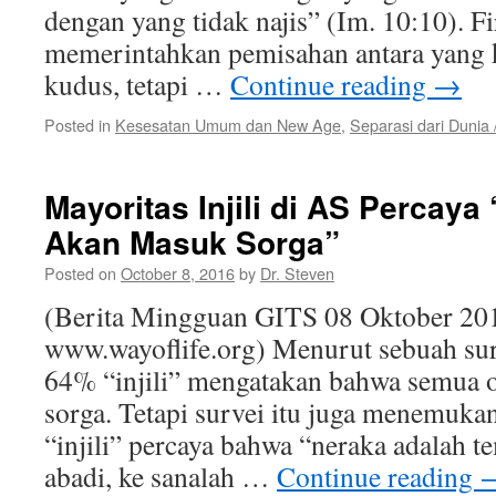
dengan yang tidak najis” (Im. 10:10). F
memerintahkan pemisahan antara yang 
kudus, tetapi …
Continue reading
→
Posted in
Kesesatan Umum dan New Age
,
Separasi dari Dunia
Mayoritas Injili di AS Percay
Akan Masuk Sorga”
Posted on
October 8, 2016
by
Dr. Steven
(Berita Mingguan GITS 08 Oktober 20
www.wayoflife.org) Menurut sebuah sur
64% “injili” mengatakan bahwa semua 
sorga. Tetapi survei itu juga menemu
“injili” percaya bahwa “neraka adalah 
abadi, ke sanalah …
Continue reading