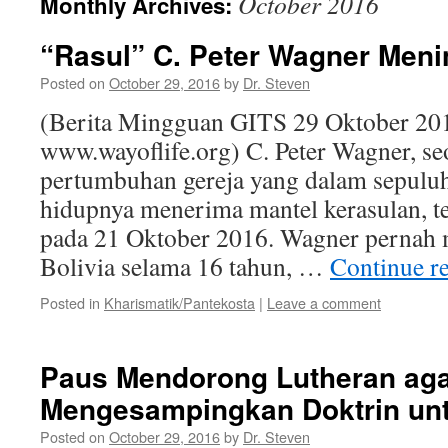
October 2016
Monthly Archives:
“Rasul” C. Peter Wagner Meni
Posted on
October 29, 2016
by
Dr. Steven
(Berita Mingguan GITS 29 Oktober 20
www.wayoflife.org) C. Peter Wagner, s
pertumbuhan gereja yang dalam sepuluh
hidupnya menerima mantel kerasulan, t
pada 21 Oktober 2016. Wagner pernah m
Bolivia selama 16 tahun, …
Continue r
Posted in
Kharismatik/Pantekosta
|
Leave a comment
Paus Mendorong Lutheran ag
Mengesampingkan Doktrin un
Posted on
October 29, 2016
by
Dr. Steven