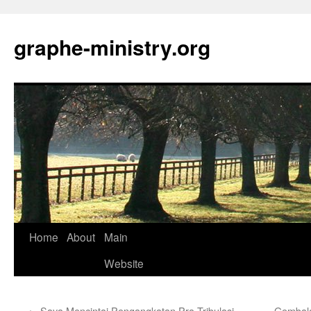
Skip
to
graphe-ministry.org
content
Home
About
Main
Website
←
Saya Mencintai Pengangkatan Pra-Tribulasi
Gembala